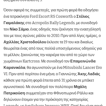
Όσον αφορά τις συμμετοχές, για πρώτη φορά θα οδηγήσει
ένα τετρακίνητο Ford Escort RS Cosworth ο
Στέλιος
Γιαμαλάκης
στο Acropolis Rally Legends, με συνοδηγό
τον
Νίκο Σάμιο
, ένας οδηγός που ξεκίνησε την ενασχόλησή
του με τους αγώνες ράλλυ το 2010. Πριν από λίγες ημέρες, ο
Αχιλλέας Χριστοδούλου
έκλεισε τα 19 του και δικαίως
θεωρείται ένας από τους πολλά υποσχόμενους οδηγούς για
το μέλλον, ξεκινώντας την καριέρα του από το χώρo των
χωμάτινων Kartcross. Με συνοδηγό τον
Επαμεινώνδα
Καρανικόλα
, θα αγωνιστούν με ένα Mitsubishi Lancer Evo
VI. Πριν από περίπου ένα μήνα, ο Γιαννιώτης
Άκης Λαδιάς
κάθισε για πρώτη φορά έπειτα από 31 χρόνια σε μπάκετ
αγωνιστικού. Με συνοδηγό τον πολύπειρο
Μιχάλη
Πατρικούση
συμμετείχαν στο Φθινοπωρινό Ράλλυ και
δηλώνουν έτοιμοι για την πρόκληση της κατηγορίας
Legends, με ένα Subaru Impreza WRX. Ποτέ δεν είναι αργά