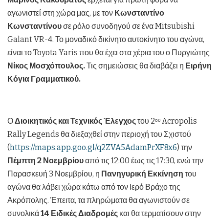
αγωνιστεί στη χώρα μας, με τον
Κωνσταντίνο
Κωνσταντίνου
σε ρόλο συνοδηγού σε ένα Mitsubishi
Galant VR-4. Το μοναδικό δικίνητο αυτοκίνητο του αγώνα,
είναι το Toyota Yaris που θα έχει στα χέρια του ο Πυργιώτης
Νίκος Μοσχόπουλος.
Τις σημειώσεις θα διαβάζει η
Ειρήνη
Κόγια Γραμματικού.
Ο
Διοικητικός και Τεχνικός Έλεγχος
του 2
Acropolis
ου
Rally Legends θα διεξαχθεί στην περιοχή του Σχιστού
(
https://maps.app.goo.gl/q2ZVA5AdamPrXF8x6
) την
Πέμπτη 2 Νοεμβρίου
από τις 12:00 έως τις 17:30, ενώ την
Παρασκευή 3 Νοεμβρίου, η
Πανηγυρική Εκκίνηση
του
αγώνα θα λάβει χώρα κάτω από τον Ιερό Βράχο της
Ακρόπολης. Έπειτα, τα πληρώματα θα αγωνιστούν σε
συνολικά
14 Ειδικές Διαδρομές
και θα τερματίσουν στην