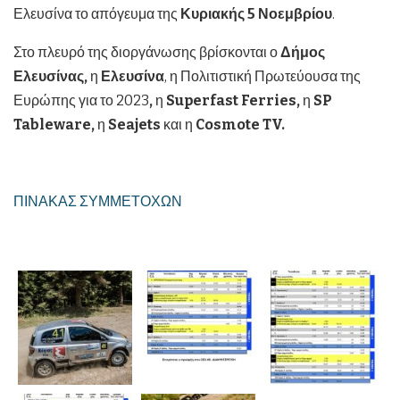
Ελευσίνα το απόγευμα της
Κυριακής 5 Νοεμβρίου
.
Στο πλευρό της διοργάνωσης βρίσκονται ο
Δήμος
Ελευσίνας,
η
Ελευσίνα
, η Πολιτιστική Πρωτεύουσα της
Ευρώπης για το 2023
,
η
Superfast
Ferries
,
η
SP
Tableware
,
η
Seajets
και η
Cosmote
TV
.
ΠΙΝΑΚΑΣ ΣΥΜΜΕΤΟΧΩΝ