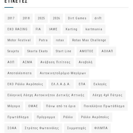
ΕΤΙΚΈΤΕΣ
2017
2018
2025
2026
Dirt Games
drift
EKO RACING
FIA
IAME
Karting
kartmania
Motor Festival
Patra
rotax
Rotax Max Challenge
Seajets
Skarta Ekato
Start Line
ΑΜΟΤΟΕ
ΑΟΛΑΠ
ΑΟΠ
ΑΣΜΑ
Ανάβαση Πιτίτσας
Αναβολή
Αποτελέsmατα
Αυτοκινητοδρόμιο Μεγάρων
ΕΚΟ Ράλλυ Ακρόπολις
ΕΛ.Λ.Α.Δ.Α.
ΕΠΑ
Εκλογές
Ελληνική Λέσχη Αυτοκινήτου Δυτικής Αττικής
Λέσχη 4χ4 Πάτρας
Μέγαρα
ΟΜΑΕ
Πάνω από τα όρια
Πανελλήνιο Πρωτάθλημα
Πρωτάθλημα
Πρόγραμμα
Ράλλυ
Ράλλυ Ακρόπολις
ΣΟΑΑ
Στράτος Φωτεινέλης
Συμμετοχές
ΦΙΛΜΠΑ