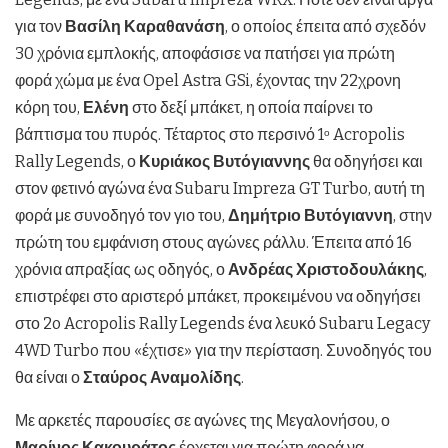
για τον
Βασίλη Καραθανάση
, ο οποίος έπειτα από σχεδόν
30 χρόνια εμπλοκής, αποφάσισε να πατήσει για πρώτη
φορά χώμα με ένα Opel Astra GSi, έχοντας την 22χρονη
κόρη του,
Ελένη
στο δεξί μπάκετ, η οποία παίρνει το
βάπτισμα του πυρός. Τέταρτος στο περσινό 1
Acropolis
ο
Rally Legends, ο
Κυριάκος Βυτόγιαννης
θα οδηγήσει και
στον φετινό αγώνα ένα Subaru Impreza GT Turbo, αυτή τη
φορά με συνοδηγό τον γιο του,
Δημήτριο Βυτόγιαννη
, στην
πρώτη του εμφάνιση στους αγώνες ράλλυ. Έπειτα από 16
χρόνια απραξίας ως οδηγός, ο
Ανδρέας Χριστοδουλάκης
,
επιστρέφει στο αριστερό μπάκετ, προκειμένου να οδηγήσει
στο 2o Acropolis Rally Legends ένα λευκό Subaru Legacy
4WD Turbo που «έχτισε» για την περίσταση. Συνοδηγός του
θα είναι ο
Σταύρος Αναμολίδης
.
Με αρκετές παρουσίες σε αγώνες της Μεγαλονήσου, ο
Μαρίνος Κακουράτος
έρχεται για πρώτη φορά να