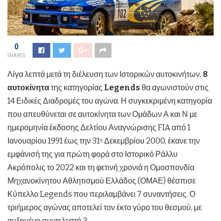
0
SHARES
Λίγα λεπτά μετά τη διέλευση των Ιστορικών αυτοκινήτων,
8
αυτοκίνητα
της κατηγορίας
Legends
θα αγωνιστούν στις
14 Ειδικές Διαδρομές του αγώνα. Η συγκεκριμένη κατηγορία
που απευθύνεται σε αυτοκίνητα των Ομάδων Α και Ν με
ημερομηνία έκδοσης Δελτίου Αναγνώρισης FIA από 1
Ιανουαρίου 1991 έως την 31
Δεκεμβρίου 2000, έκανε την
η
εμφάνισή της για πρώτη φορά στο Ιστορικό Ράλλυ
Ακρόπολις το 2022 και τη φετινή χρονιά η Ομοσπονδία
Μηχανοκίνητου Αθλητισμού Ελλάδος (ΟΜΑΕ) θέσπισε
Κύπελλο Legends που περιλαμβάνει 7 συναντήσεις. Ο
τριήμερος αγώνας αποτελεί τον έκτο γύρο του θεσμού, με
αυξημένο συντελεστή 3.