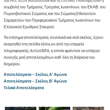
την MG, τη DS Automobile και τη Citroen. Πολύτιμη ήταν η
συμβολή του Τμήματος Τροχαίας Ιωαννίνων, του ΕΚΑΒ, του
Πυροσβεστικού Σώματος και του ΣώματοςΕθελοντών
Σαμαρειτών του Περιφερειακού Τμήματος Ιωαννίνων του
Ελληνικού Ερυθρού Σταυρού.
Τα επίσημα αποτελέσματα, συνολικά και ανά σκέλος, έχουν
αναρτηθεί στη σελίδα eleta.eu από την εταιρεία
πληροφορικής ActionNPA, η οποία φρόντισε να υπάρχει
συνεχής ροή αποτελεσμάτων καθ’ όλη τη διάρκεια του
διημέρου.
Αποτελέσματα – Σκέλος Α’ Αγώνα
Αποτελέσματα – Σκέλος Β’ Αγώνα
Τελικά Αποτελέσματα