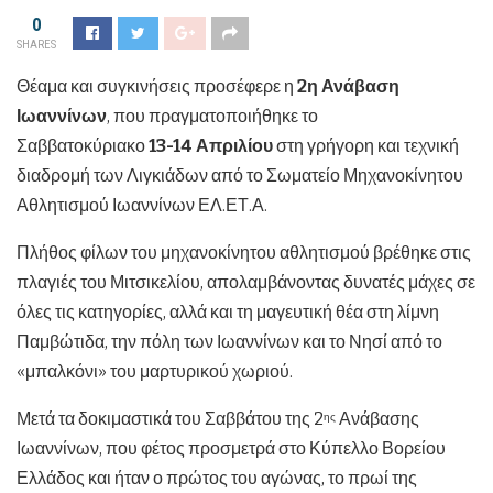
0
SHARES
Θέαμα και συγκινήσεις προσέφερε η
2η Ανάβαση
Ιωαννίνων
, που πραγματοποιήθηκε το
Σαββατοκύριακο
13-14 Απριλίου
στη γρήγορη και τεχνική
διαδρομή των Λιγκιάδων από το Σωματείο Μηχανοκίνητου
Αθλητισμού Ιωαννίνων ΕΛ.ΕΤ.Α.
Πλήθος φίλων του μηχανοκίνητου αθλητισμού βρέθηκε στις
πλαγιές του Μιτσικελίου, απολαμβάνοντας δυνατές μάχες σε
όλες τις κατηγορίες, αλλά και τη μαγευτική θέα στη λίμνη
Παμβώτιδα, την πόλη των Ιωαννίνων και το Νησί από το
«μπαλκόνι» του μαρτυρικού χωριού.
Μετά τα δοκιμαστικά του Σαββάτου της 2
Ανάβασης
ης
Ιωαννίνων, που φέτος προσμετρά στο Κύπελλο Βορείου
Ελλάδος και ήταν ο πρώτος του αγώνας, το πρωί της