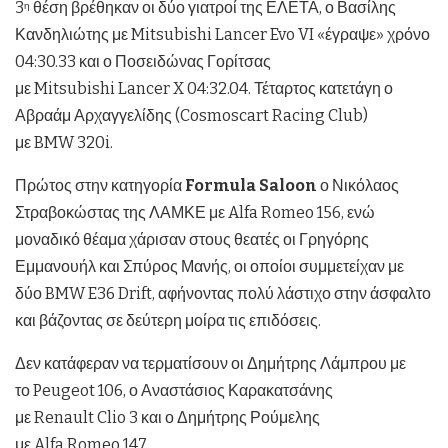
3
θέση βρέθηκαν οι δύο γιατροί της ΕΛΕΤΑ, ο Βασίλης
η
Κανδηλιώτης με Mitsubishi Lancer Evo VI «έγραψε» χρόνο
04:30.33 και ο Ποσειδώνας Γορίτσας
με Mitsubishi Lancer X 04:32.04. Τέταρτος κατετάγη ο
Αβραάμ Αρχαγγελίδης (Cosmoscart Racing Club)
με BMW 320i.
Πρώτος στην κατηγορία
Formula Saloon
ο Νικόλαος
Στραβοκώστας της ΛΑΜΚΕ με Alfa Romeo 156, ενώ
μοναδικό θέαμα χάρισαν στους θεατές οι Γρηγόρης
Εμμανουήλ και Σπύρος Μανής, οι οποίοι συμμετείχαν με
δύο BMW E36 Drift, αφήνοντας πολύ λάστιχο στην άσφαλτο
και βάζοντας σε δεύτερη μοίρα τις επιδόσεις.
Δεν κατάφεραν να τερματίσουν οι Δημήτρης Λάμπρου με
το Peugeot 106, ο Αναστάσιος Καρακατσάνης
με Renault Clio 3 και ο Δημήτρης Ρούμελης
με Alfa Romeo 147.