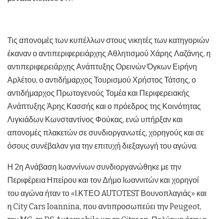
Τις απονομές των κυπέλλων στους νικητές των κατηγοριών
έκαναν ο αντιπεριφερειάρχης Αθλητισμού Χάρης Λαζάνης, η
αντιπεριφερειάρχης Ανάπτυξης Ορεινών Όγκων Ειρήνη
Αρλέτου, ο αντιδήμαρχος Τουρισμού Χρήστος Τάτσης, ο
αντιδήμαρχος Πρωτογενούς Τομέα και Περιφερειακής
Ανάπτυξης Άρης Κασσής και ο πρόεδρος της Κοινότητας
Λιγκιάδων Κωνσταντίνος Φούκας, ενώ υπήρξαν και
απονομές πλακετών σε συνδιοργανωτές, χορηγούς και σε
όσους συνέβαλαν για την επιτυχή διεξαγωγή του αγώνα.
Η 2η Ανάβαση Ιωαννίνων συνδιοργανώθηκε με την
Περιφέρεια Ηπείρου και τον Δήμο Ιωαννιτών και χορηγοί
του αγώνα ήταν το «Ι.ΚΤΕΟ AUTOTEST Βουνοπλαγιάς» και
η City Cars Ioannina, που αντιπροσωπεύει την Peugeot,