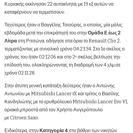
Κυριακής εκκίνησαν 22 αυτοκίνητα, με 19 εξ αυτών να
καταφέρνουν να τερματίσουν.
Ταχύτερος ήταν ο Βαγγέλης Τσιούρης, ο οποίος, μία μόλις
εβδομάδα μετά την επικράτησή του στην
Ομάδα Ε έως 2
Λίτρα
στη Ριτσώνα, οδήγησε στα όρια το Renault Clio 2,
τερματίζοντας με συνολικό χρόνο 04:23.34. Στο 1ο σκέλος ο
χρόνος του ήταν 02:12.06 και στο 2
σκέλος βελτίωσε την
ο
επίδοσή του, ολοκληρώνοντας τη διαδρομή των 4 χλμ.σε
χρόνο 02:11.28.
Στην άτυπη γενική κατάταξη δεύτερος ήταν ο Αντώνης
Αντωνίου με Mitsubishi Lancer ΙX και τρίτος ο Βασίλης
Κανδηλιώτης με το ερυθρόλευκο Mitsubishi Lancer Evo VI,
οριακά μπροστά από τον Χρήστο Αυγερόπουλο
με Citroen Saxo.
Ειδικότερα, στην
Κατηγορία 4
στο βάθρο των νικητών