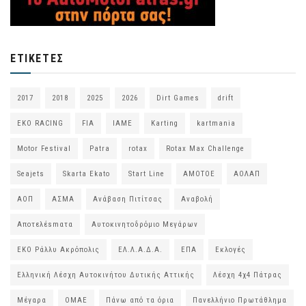
ΕΤΙΚΈΤΕΣ
2017
2018
2025
2026
Dirt Games
drift
EKO RACING
FIA
IAME
Karting
kartmania
Motor Festival
Patra
rotax
Rotax Max Challenge
Seajets
Skarta Ekato
Start Line
ΑΜΟΤΟΕ
ΑΟΛΑΠ
ΑΟΠ
ΑΣΜΑ
Ανάβαση Πιτίτσας
Αναβολή
Αποτελέsmατα
Αυτοκινητοδρόμιο Μεγάρων
ΕΚΟ Ράλλυ Ακρόπολις
ΕΛ.Λ.Α.Δ.Α.
ΕΠΑ
Εκλογές
Ελληνική Λέσχη Αυτοκινήτου Δυτικής Αττικής
Λέσχη 4χ4 Πάτρας
Μέγαρα
ΟΜΑΕ
Πάνω από τα όρια
Πανελλήνιο Πρωτάθλημα