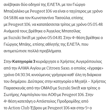
ανέβηκαν δύο οδηγοί της ΕΛΕΤΑ, με τον Γιώργο
Μπαζιαλέκο με Peugeot 106 να είναι ο ταχύτερος με χρόνο
04:58.86 και τον Κωνσταντίνο Τασούλα, επίσης
με Peugeot 106, να κατατάσσεται τρίτος με χρόνο 05:05.48.
Ανάμεσά τους βρέθηκε ο Άγγελος Μπατσίλας
με Suzuki Swift με χρόνο 05:04.81. Στην 4
θέση βρέθηκε ο
η
Γιώργος Μπάης, επίσης αθλητής της ΕΛΕΤΑ, που
αντιμετώπισε πολλά προβλήματα.
Στην
Κατηγορία 3
κυριάρχησε ο Χρήστος Αυγερόπουλος
από την ΑΛΜΑ Αιγίου με Citroen Saxo, ο οποίος «έγραψε»
χρόνο 04:30.34, κινούμενος γρήγορα καθ’ όλη τη διάρκεια
του διημέρου. Δεύτερος στην κατηγορία ο Μιχαήλ – Χρήστος
Παρασκευάς από την ΟΜΑΘ με Suzuki Swift και τρίτος ο
Σωτήρης Λαμπόγλου του ΑΟΘ με Peugeot 106. Στην
4
θέση κατετάγη ο Απόστολος Προδρομίδης από
η
το Action Club Έβρου με Peugeot 106 και στην 5
ο
η