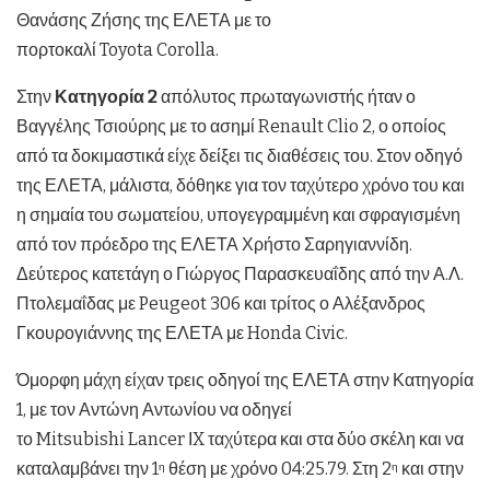
Θανάσης Ζήσης της ΕΛΕΤΑ με το
πορτοκαλί Toyota Corolla.
Στην
Κατηγορία 2
απόλυτος πρωταγωνιστής ήταν ο
Βαγγέλης Τσιούρης με το ασημί Renault Clio 2, ο οποίος
από τα δοκιμαστικά είχε δείξει τις διαθέσεις του. Στον οδηγό
της ΕΛΕΤΑ, μάλιστα, δόθηκε για τον ταχύτερο χρόνο του και
η σημαία του σωματείου, υπογεγραμμένη και σφραγισμένη
από τον πρόεδρο της ΕΛΕΤΑ Χρήστο Σαρηγιαννίδη.
Δεύτερος κατετάγη ο Γιώργος Παρασκευαΐδης από την Α.Λ.
Πτολεμαΐδας με Peugeot 306 και τρίτος ο Αλέξανδρος
Γκουρογιάννης της ΕΛΕΤΑ με Honda Civic.
Όμορφη μάχη είχαν τρεις οδηγοί της ΕΛΕΤΑ στην Κατηγορία
1, με τον Αντώνη Αντωνίου να οδηγεί
το Mitsubishi Lancer ΙX ταχύτερα και στα δύο σκέλη και να
καταλαμβάνει την 1
θέση με χρόνο 04:25.79. Στη 2
και στην
η
η