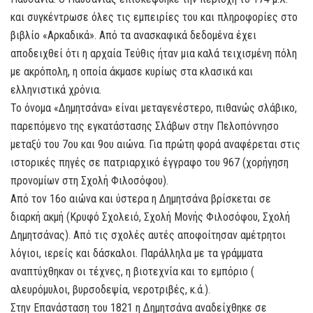
και συγκέντρωσε όλες τις εμπειρίες του και πληροφορίες στο
βιβλίο «Αρκαδικά». Από τα ανασκαφικά δεδομένα έχει
αποδειχθεί ότι η αρχαία Τεύθις ήταν μια καλά τειχισμένη πόλη
με ακρόπολη, η οποία άκμασε κυρίως στα κλασικά και
ελληνιστικά χρόνια.
Το όνομα «Δημητσάνα» είναι μεταγενέστερο, πιθανώς σλάβικο,
παρεπόμενο της εγκατάστασης Σλάβων στην Πελοπόννησο
μεταξύ του 7ου και 9ου αιώνα. Για πρώτη φορά αναφέρεται στις
ιστορικές πηγές σε πατριαρχικό έγγραφο του 967 (χορήγηση
προνομίων στη Σχολή Φιλοσόφου).
Από τον 16ο αιώνα και ύστερα η Δημητσάνα βρίσκεται σε
διαρκή ακμή (Κρυφό Σχολειό, Σχολή Μονής Φιλοσόφου, Σχολή
Δημητσάνας). Από τις σχολές αυτές αποφοίτησαν αμέτρητοι
λόγιοι, ιερείς και δάσκαλοι. Παράλληλα με τα γράμματα
αναπτύχθηκαν οι τέχνες, η βιοτεχνία και το εμπόριο (
αλευρόμυλοι, βυρσοδεψία, νεροτριβές, κ.ά.).
Στην Επανάσταση του 1821 η Δημητσάνα αναδείχθηκε σε