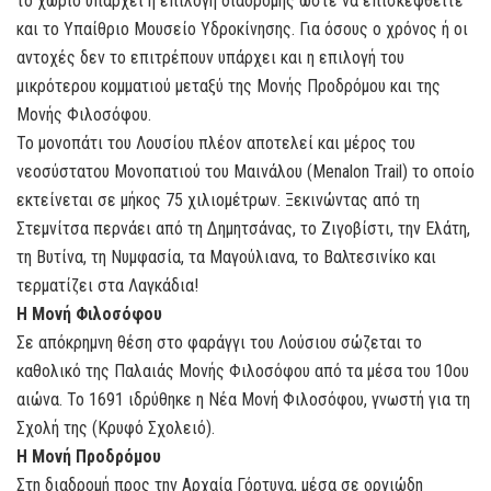
το χωριό υπάρχει η επιλογή διαδρομής ώστε να επισκεφθείτε
και το Υπαίθριο Μουσείο Υδροκίνησης. Για όσους ο χρόνος ή οι
αντοχές δεν το επιτρέπουν υπάρχει και η επιλογή του
μικρότερου κομματιού μεταξύ της Μονής Προδρόμου και της
Μονής Φιλοσόφου.
Το μονοπάτι του Λουσίου πλέον αποτελεί και μέρος του
νεοσύστατου Μονοπατιού του Μαινάλου (Menalon Trail) το οποίο
εκτείνεται σε μήκος 75 χιλιομέτρων. Ξεκινώντας από τη
Στεμνίτσα περνάει από τη Δημητσάνας, το Ζιγοβίστι, την Ελάτη,
τη Βυτίνα, τη Νυμφασία, τα Μαγούλιανα, το Βαλτεσινίκο και
τερματίζει στα Λαγκάδια!
Η Μονή Φιλοσόφου
Σε απόκρημνη θέση στο φαράγγι του Λούσιου σώζεται το
καθολικό της Παλαιάς Μονής Φιλοσόφου από τα μέσα του 10ου
αιώνα. Το 1691 ιδρύθηκε η Νέα Μονή Φιλοσόφου, γνωστή για τη
Σχολή της (Κρυφό Σχολειό).
Η Μονή Προδρόμου
Στη διαδρομή προς την Αρχαία Γόρτυνα, μέσα σε οργιώδη