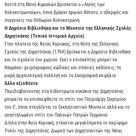
Κοντά στη Μονή Αιμυαλών βρίσκεται ο «Ληνός των
Κολοκοτρωναίων», όπου βρήκαν ηρωικό θάνατο, ο αδερφός και
συγγενείς του Θόδωρου Κολοκοτρώνη.
Η Δημόσια Βιβλιοθήκη και το Μουσείο της Ελληνικής Σχολής
Δημητσάνας (Τοπικό Ιστορικό Αρχείο)
Στην πλατεία της Αγίας Κυριακής, στη θέση της Ελληνικής
Σχολής της Δημητσάνας (1764) βρίσκεται η Δημόσια Βιβλιοθήκη
και το σχολείο του χωριού. Εκεί ο επισκέπτης μπορεί να
θαυμάσει χειρόγραφους κώδικες και σπάνιες εκδόσεις, τη
μικρή αρχαιολογική συλλογή και τα λαογραφικά κειμήλια.
Άλλα αξιοθέατα
Περιδιαβαίνοντας στα λιθόστρωτα σοκάκια της Δημητσάνας
μπορείτε να επισκεφθείτε το σπίτι του Πατριάρχη Γρηγορίου
του Ε’, όπου στεγάζεται το Εκκλησιαστικό Μουσείο αλλά και το
αναστηλωμένο σπίτι του Παλαιών Πατρών Γερμανού.
Δίπλα στην Αγία Κυριακή, στέκεται μεγαλόπρεπα το περίφημο
Ρολόι της Δημητσάνας. Δωρεά των Δημητσανιτών της Νέας