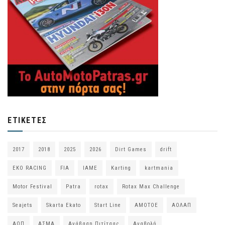
ΕΤΙΚΈΤΕΣ
2017
2018
2025
2026
Dirt Games
drift
EKO RACING
FIA
IAME
Karting
kartmania
Motor Festival
Patra
rotax
Rotax Max Challenge
Seajets
Skarta Ekato
Start Line
ΑΜΟΤΟΕ
ΑΟΛΑΠ
ΑΟΠ
ΑΣΜΑ
Ανάβαση Πιτίτσας
Αναβολή