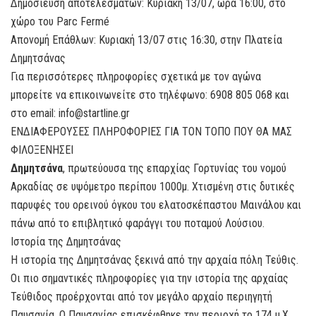
Δημοσίευση αποτελεσμάτων: Κυριακή 13/07, ώρα 16:00, στο
χώρο του Parc Fermé
Απονομή Επάθλων: Κυριακή 13/07 στις 16:30, στην Πλατεία
Δημητσάνας
Για περισσότερες πληροφορίες σχετικά με τον αγώνα
μπορείτε να επικοινωνείτε στo τηλέφωνo: 6908 805 068 και
στο email: info@startline.gr
ΕΝΔΙΑΦΕΡΟΥΣΕΣ ΠΛΗΡΟΦΟΡΙΕΣ ΓΙΑ ΤΟΝ ΤΟΠΟ ΠΟΥ ΘΑ ΜΑΣ
ΦΙΛΟΞΕΝΗΣΕΙ
Δημητσάνα
, πρωτεύουσα της επαρχίας Γορτυνίας του νομού
Αρκαδίας σε υψόμετρο περίπου 1000μ. Χτισμένη στις δυτικές
παρυφές του ορεινού όγκου του ελατοσκέπαστου Μαινάλου και
πάνω από το επιβλητικό φαράγγι του ποταμού Λούσιου.
Ιστορία της Δημητσάνας
Η ιστορία της Δημητσάνας ξεκινά από την αρχαία πόλη Τεύθις.
Οι πιο σημαντικές πληροφορίες για την ιστορία της αρχαίας
Τεύθιδος προέρχονται από τον μεγάλο αρχαίο περιηγητή
Παυσανία. Ο Παυσανίας επισκέφθηκε την περιοχή το 174 μ.Χ.