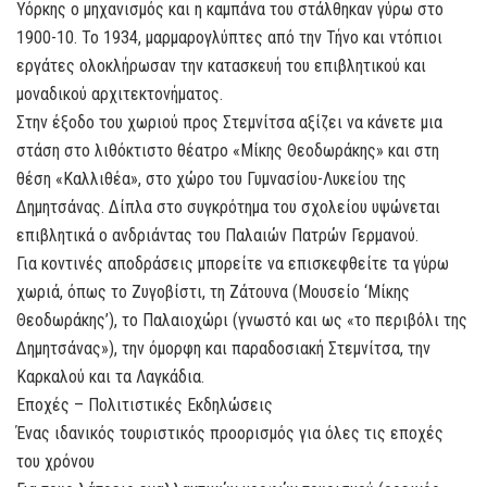
Υόρκης ο μηχανισμός και η καμπάνα του στάλθηκαν γύρω στο
1900-10. Το 1934, μαρμαρογλύπτες από την Τήνο και ντόπιοι
εργάτες ολοκλήρωσαν την κατασκευή του επιβλητικού και
μοναδικού αρχιτεκτονήματος.
Στην έξοδο του χωριού προς Στεμνίτσα αξίζει να κάνετε μια
στάση στο λιθόκτιστο θέατρο «Μίκης Θεοδωράκης» και στη
θέση «Καλλιθέα», στο χώρο του Γυμνασίου-Λυκείου της
Δημητσάνας. Δίπλα στο συγκρότημα του σχολείου υψώνεται
επιβλητικά ο ανδριάντας του Παλαιών Πατρών Γερμανού.
Για κοντινές αποδράσεις μπορείτε να επισκεφθείτε τα γύρω
χωριά, όπως το Ζυγοβίστι, τη Ζάτουνα (Μουσείο ‘Μίκης
Θεοδωράκης’), το Παλαιοχώρι (γνωστό και ως «το περιβόλι της
Δημητσάνας»), την όμορφη και παραδοσιακή Στεμνίτσα, την
Καρκαλού και τα Λαγκάδια.
Εποχές – Πολιτιστικές Εκδηλώσεις
Ένας ιδανικός τουριστικός προορισμός για όλες τις εποχές
του χρόνου