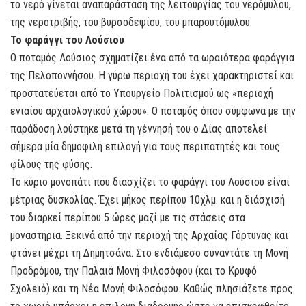
το νερό γίνεται αναπαράσταση της λειτουργίας του νερόμυλου,
της νεροτριβής, του βυρσοδεψίου, του μπαρουτόμυλου.
Το φαράγγι του Λούσιου
Ο ποταμός Λούσιος σχηματίζει ένα από τα ωραιότερα φαράγγια
της Πελοποννήσου. Η γύρω περιοχή του έχει χαρακτηριστεί και
προστατεύεται από το Υπουργείο Πολιτισμού ως «περιοχή
ενιαίου αρχαιολογικού χώρου». Ο ποταμός όπου σύμφωνα με την
παράδοση λούστηκε μετά τη γέννησή του ο Δίας αποτελεί
σήμερα μία δημοφιλή επιλογή για τους περιπατητές και τους
φίλους της φύσης.
Το κύριο μονοπάτι που διασχίζει το φαράγγι του Λούσιου είναι
μέτριας δυσκολίας. Έχει μήκος περίπου 10χλμ. και η διάσχισή
του διαρκεί περίπου 5 ώρες μαζί με τις στάσεις στα
μοναστήρια. Ξεκινά από την περιοχή της Αρχαίας Γόρτυνας και
φτάνει μέχρι τη Δημητσάνα. Στο ενδιάμεσο συναντάτε τη Μονή
Προδρόμου, την Παλαιά Μονή Φιλοσόφου (και το Κρυφό
Σχολειό) και τη Νέα Μονή Φιλοσόφου. Καθώς πλησιάζετε προς