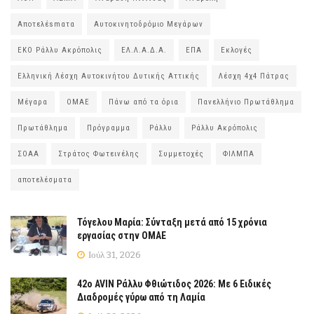
Αποτελέsmατα
Αυτοκινητοδρόμιο Μεγάρων
ΕΚΟ Ράλλυ Ακρόπολις
ΕΛ.Λ.Α.Δ.Α.
ΕΠΑ
Εκλογές
Ελληνική Λέσχη Αυτοκινήτου Δυτικής Αττικής
Λέσχη 4χ4 Πάτρας
Μέγαρα
ΟΜΑΕ
Πάνω από τα όρια
Πανελλήνιο Πρωτάθλημα
Πρωτάθλημα
Πρόγραμμα
Ράλλυ
Ράλλυ Ακρόπολις
ΣΟΑΑ
Στράτος Φωτεινέλης
Συμμετοχές
ΦΙΛΜΠΑ
αποτελέσματα
Τόγελου Μαρία: Σύνταξη μετά από 15 χρόνια
εργασίας στην ΟΜΑΕ
Ιούλ 31, 2026
42ο AVIN Ράλλυ Φθιώτιδος 2026: Με 6 Ειδικές
Διαδρομές γύρω από τη Λαμία