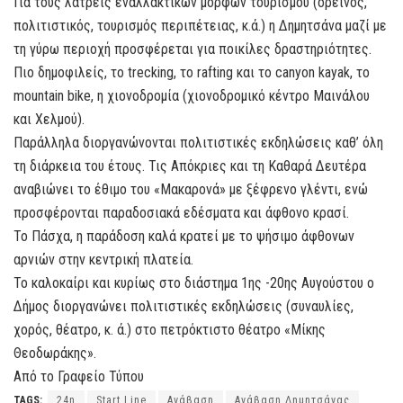
Για τους λάτρεις εναλλακτικών μορφών τουρισμού (ορεινός,
πολιτιστικός, τουρισμός περιπέτειας, κ.ά.) η Δημητσάνα μαζί με
τη γύρω περιοχή προσφέρεται για ποικίλες δραστηριότητες.
Πιο δημοφιλείς, το trecking, το rafting και το canyon kayak, το
mountain bike, η χιονοδρομία (χιονοδρομικό κέντρο Μαινάλου
και Χελμού).
Παράλληλα διοργανώνονται πολιτιστικές εκδηλώσεις καθ’ όλη
τη διάρκεια του έτους. Τις Απόκριες και τη Καθαρά Δευτέρα
αναβιώνει το έθιμο του «Μακαρονά» με ξέφρενο γλέντι, ενώ
προσφέρονται παραδοσιακά εδέσματα και άφθονο κρασί.
Το Πάσχα, η παράδοση καλά κρατεί με το ψήσιμο άφθονων
αρνιών στην κεντρική πλατεία.
Το καλοκαίρι και κυρίως στο διάστημα 1ης -20ης Αυγούστου ο
Δήμος διοργανώνει πολιτιστικές εκδηλώσεις (συναυλίες,
χορός, θέατρο, κ. ά.) στο πετρόκτιστο θέατρο «Μίκης
Θεοδωράκης».
Από το Γραφείο Τύπου
TAGS:
24η
Start Line
Ανάβαση
Ανάβαση Δημητσάνας