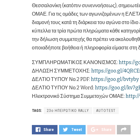
Θεσσαλονίκη (κατόπιν συνεννοήσεως), σημειωτέο
ΟΜΑΕ. Για τις ομάδες των αγωνιζομένων η ΕΛΕΤΑ έ
διαμονή τους κατά τη διάρκεια του αγώνα στο ίδι
κύπελλα τα τρία πρώτα πληρώματα κάθε κατηγορί
την δήλωση συμμετοχής θα πρέπει να ακολουθηθε
οποιαδήποτε βοήθεια ή πληροφορία είμαστε στη 
ΣΥΜΠΛΗΡΩΜΑΤΙΚΟΣ ΚΑΝΟΝΙΣΜΟΣ:
https://
ΔΗΛΩΣΗ ΣΥΜΜΕΤΟΧΗΣ:
https://goo.gl/4QRCE
ΔΕΛΤΙΟ ΤΥΠΟΥ Νο.2 PDF:
https://goo.gl/bvtyby
ΔΕΛΤΙΟ ΤΥΠΟΥ Νο.2 Word:
https://goo.gl/kv7g
Ηλεκτρονικό Σύστημα Συμμετοχών ΟΜΑΕ:
http:
TAGS:
23ο ΗΠΕΙΡΩΤΙΚΟ RALLY
AUTOTEST
Share
Tweet
Share