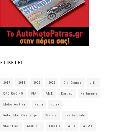
ΕΤΙΚΈΤΕΣ
2017
2018
2025
2026
Dirt Games
drift
EKO RACING
FIA
IAME
Karting
kartmania
Motor Festival
Patra
rotax
Rotax Max Challenge
Seajets
Skarta Ekato
Start Line
ΑΜΟΤΟΕ
ΑΟΛΑΠ
ΑΟΠ
ΑΣΜΑ