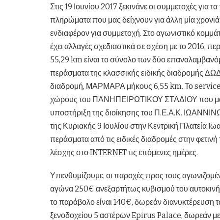
Στις 19 Ιουνίου 2017 ξεκινάνε οι συμμετοχές για
πληρώματα που μας δείχνουν για άλλη μία χρονιά 
ενδιαφέρον για συμμετοχή. Στο αγωνιστικό κομμ
έχει αλλαγές σχεδιαστικά σε σχέση με το 2016, π
55,29 km είναι το σύνολο των δύο επαναλαμβαν
περάσματα της κλασσικής ειδικής διαδρομής ΔΩΔ
διαδρομή, ΜΑΡΜΑΡΑ μήκους 6,55 km. Το service p
χώρους του ΠΑΝΗΠΕΙΡΩΤΙΚΟΥ ΣΤΑΔΙΟΥ που μας π
υποστήριξη της διοίκησης του Π.Ε.Α.Κ. ΙΩΑΝΝΙΝΩ
της Κυριακής 9 Ιουλίου στην Κεντρική Πλατεία Ιω
περάσματα από τις ειδικές διαδρομές στην φετινή 
λέσχης στο INTERNET τις επόμενες ημέρες.
Υπενθυμίζουμε, οι παροχές προς τους αγωνιζομέ
αγώνα 250€ ανεξαρτήτως κυβισμού του αυτοκινήτ
το παράβολο είναι 140€, δωρεάν διανυκτέρευση τ
ξενοδοχείου 5 αστέρων Epirus Palace, δωρεάν μ