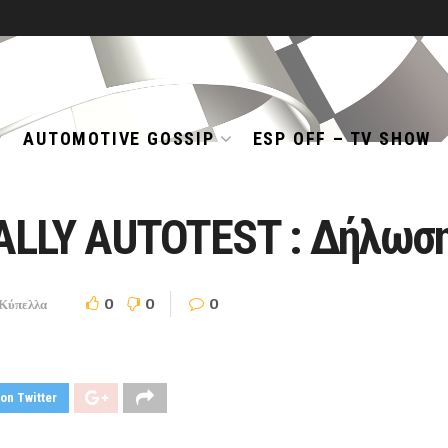
AUTOMOTIVE GOSSIP
ESP OFF – TV SHOW
ALLY AUTOTEST : Δήλωση
0
0
0
Κύπελλα
on Twitter