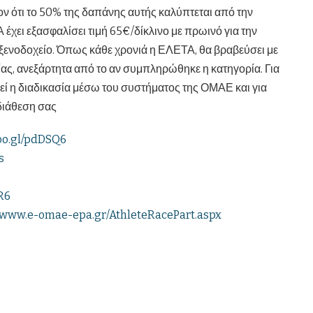
ν ότι το 50% της δαπάνης αυτής καλύπτεται από την
χει εξασφαλίσει τιμή 65€/δίκλινο με πρωινό για την
ο ξενοδοχείο. Όπως κάθε χρονιά η ΕΛΕΤΑ, θα βραβεύσει με
ας, ανεξάρτητα από το αν συμπληρώθηκε η κατηγορία. Για
ί η διαδικασία μέσω του συστήματος της ΟΜΑΕ και για
διάθεση σας
goo.gl/pdDSQ6
s
R6
//www.e-omae-epa.gr/AthleteRacePart.aspx