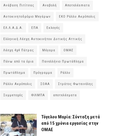
Ανάβαση Πιτίτσας
Αναβολή
Αποτελέsmατα
Αυτοκινητοδρόμιο Μεγάρων
ΕΚΟ Ράλλυ Ακρόπολις
ΕΛ.Λ.Α.Δ.Α.
ΕΠΑ
Εκλογές
Ελληνική Λέσχη Αυτοκινήτου Δυτικής Αττικής
Λέσχη 4χ4 Πάτρας
Μέγαρα
ΟΜΑΕ
Πάνω από τα όρια
Πανελλήνιο Πρωτάθλημα
Πρωτάθλημα
Πρόγραμμα
Ράλλυ
Ράλλυ Ακρόπολις
ΣΟΑΑ
Στράτος Φωτεινέλης
Συμμετοχές
ΦΙΛΜΠΑ
αποτελέσματα
Τόγελου Μαρία: Σύνταξη μετά
από 15 χρόνια εργασίας στην
ΟΜΑΕ