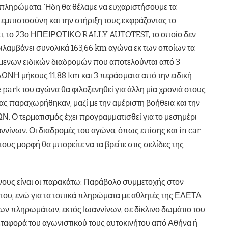
 τα πληρώματα. Ήδη θα θέλαμε να ευχαριστήσουμε τα
εμπιστοσύνη και την στήριξη τους,εκφράζοντας το
άτι, το 23ο ΗΠΕΙΡΩΤΙΚΟ RALLY AUTOTEST, το οποίο δεν
εριλαμβάνει συνολικά 163,66 km αγώνα εκ των οποίων τα
όμενων ειδικών διαδρομών που αποτελούνται από 3
ΩΝΗ μήκους 11,88 km και 3 περάσματα από την ειδική
ark του αγώνα θα φιλοξενηθεί για άλλη μία χρονιά στους
αραχωρήθηκαν, μαζί με την αμέριστη βοήθεια και την
Ν. Ο τερματισμός έχει προγραμματισθεί για το μεσημέρι
αννίνων. Οι διαδρομές του αγώνα, όπως επίσης και in car
τους μορφή θα μπορείτε να τα βρείτε στις σελίδες της
νους είναι οι παρακάτω: Παράβολο συμμετοχής στον
ου, ενώ για τα τοπικά πληρώματα με αθλητές της ΕΛΕΤΑ
ων πληρωμάτων, εκτός Ιωαννίνων, σε δίκλινο δωμάτιο του
εταφορά του αγωνιστικού τους αυτοκινήτου από Αθήνα ή