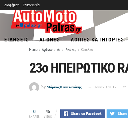
Διαφήμιση
Επικοινωνία
ΕΙΔΉΣΕΙΣ
ΑΓΏΝΕΣ
ΛΟΙΠΈΣ ΚΑΤΗΓΟΡΊΕΣ
Home
Αγώνες
Auto - Αγώνες
Κύπελλα
23ο ΗΠΕΙΡΩΤΙΚΟ R
by
Μάρκος Καπετανάκης
Ιούν 20, 2017
in
0
45
Share on Facebook
Share 
SHARES
VIEWS