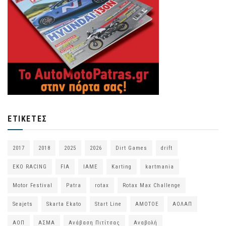
ΕΤΙΚΈΤΕΣ
2017
2018
2025
2026
Dirt Games
drift
EKO RACING
FIA
IAME
Karting
kartmania
Motor Festival
Patra
rotax
Rotax Max Challenge
Seajets
Skarta Ekato
Start Line
ΑΜΟΤΟΕ
ΑΟΛΑΠ
ΑΟΠ
ΑΣΜΑ
Ανάβαση Πιτίτσας
Αναβολή