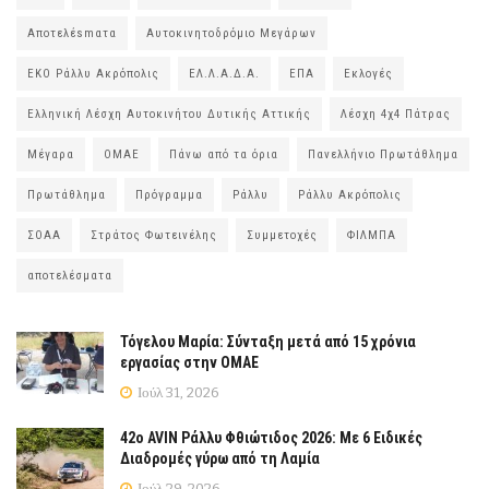
Αποτελέsmατα
Αυτοκινητοδρόμιο Μεγάρων
ΕΚΟ Ράλλυ Ακρόπολις
ΕΛ.Λ.Α.Δ.Α.
ΕΠΑ
Εκλογές
Ελληνική Λέσχη Αυτοκινήτου Δυτικής Αττικής
Λέσχη 4χ4 Πάτρας
Μέγαρα
ΟΜΑΕ
Πάνω από τα όρια
Πανελλήνιο Πρωτάθλημα
Πρωτάθλημα
Πρόγραμμα
Ράλλυ
Ράλλυ Ακρόπολις
ΣΟΑΑ
Στράτος Φωτεινέλης
Συμμετοχές
ΦΙΛΜΠΑ
αποτελέσματα
Τόγελου Μαρία: Σύνταξη μετά από 15 χρόνια
εργασίας στην ΟΜΑΕ
Ιούλ 31, 2026
42ο AVIN Ράλλυ Φθιώτιδος 2026: Με 6 Ειδικές
Διαδρομές γύρω από τη Λαμία
Ιούλ 29, 2026