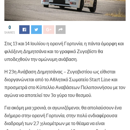
0
SHARES
Στις 13 και 14 Ιουλίου η ορεινή Γορτυνία, η πάντα όμορφη και
φιλόξενη Δημητσάνα και το γραφικό Ζυγοβίστι θα
υποδεχθούν την ομώνυμη ανάβαση.
Η 23η Ανάβαση Δημητσάνας – Ζυγοβιστίου ως είθισται
διοργανώνεται από το Αθλητικό Σωματείο Start Line και
προσμετρά στο Κύπελλο Αναβάσεων Πελοποννήσου με τον
αγώνα να αποτελεί τον 3ο γύρο του θεσμού.
Για ακόμη μια χρονιά, οι αγωνιζόμενοι, θα απολαύσουν ένα
διήμερο στην ορεινή Γορτυνία, στην πολύ ενδιαφέρουσα
διαδρομή των 2,7 χιλιομέτρων με το θέαμα να είναι