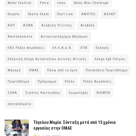
Motor Festival
Patra
rotax
Rotax Max Challenge
Seajets
Skarta Ekato
Start Line
ΑΜΟΤΟΕ
ΑΟΛΑΠ
ΑΟΠ
ΑΣΜΑ
Ανάβαση Πιτίτσας
Αναβολή
Αποτελέsmατα
Αυτοκινητοδρόμιο Μεγάρων
ΕΚΟ Ράλλυ Ακρόπολις
ΕΛ.Λ.Α.Δ.Α.
ΕΠΑ
Εκλογές
Ελληνική Λέσχη Αυτοκινήτου Δυτικής Αττικής
Λέσχη 4χ4 Πάτρας
Μέγαρα
ΟΜΑΕ
Πάνω από τα όρια
Πανελλήνιο Πρωτάθλημα
Πρωτάθλημα
Πρόγραμμα
Ράλλυ
Ράλλυ Ακρόπολις
ΣΟΑΑ
Στράτος Φωτεινέλης
Συμμετοχές
ΦΙΛΜΠΑ
αποτελέσματα
Τόγελου Μαρία: Σύνταξη μετά από 15 χρόνια
εργασίας στην ΟΜΑΕ