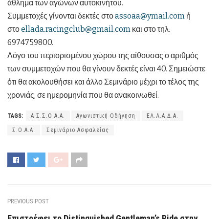
άθλημα των αγώνων αυτοκινήτου.
Συμμετοχές γίνονται δεκτές στο
assoaa@ymail.com
ή
στο
ellada.racingclub@gmail.com
και στο τηλ.
6974759800.
Λόγο του περιορισμένου χώρου της αίθουσας ο αριθμός
των συμμετοχών που θα γίνουν δεκτές είναι 40. Σημειώστε
ότι θα ακολουθήσει και άλλο Σεμινάριο μέχρι το τέλος της
χρονιάς, σε ημερομηνία που θα ανακοινωθεί.
TAGS:
Α.Σ.Σ.Ο.Α.Α.
Αγωνιστική Οδήγηση
ΕΛ.Λ.Α.Δ.Α.
Σ.Ο.Α.Α.
Σεμινάριο Ασφαλείας
PREVIOUS POST
Επιστρέφει το Distinguished Gentleman’s Ride στην