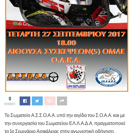
0
SHARES
Το Σωματείο Α.Σ.Σ.Ο.Α.Α. υπό την αιγίδα του Σ.Ο.Α.Α. και με
την συνεργασία του Σωματείου ΕΛ.Λ.Α.Δ.Α. πραγματοποιεί
το 1ο Σεμινάριο Ασφάλειας στην αγωνιστική οδήγηση.