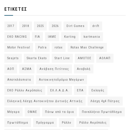
ΕΤΙΚΈΤΕΣ
2017
2018
2025
2026
Dirt Games
drift
EKO RACING
FIA
IAME
Karting
kartmania
Motor Festival
Patra
rotax
Rotax Max Challenge
Seajets
Skarta Ekato
Start Line
ΑΜΟΤΟΕ
ΑΟΛΑΠ
ΑΟΠ
ΑΣΜΑ
Ανάβαση Πιτίτσας
Αναβολή
Αποτελέsmατα
Αυτοκινητοδρόμιο Μεγάρων
ΕΚΟ Ράλλυ Ακρόπολις
ΕΛ.Λ.Α.Δ.Α.
ΕΠΑ
Εκλογές
Ελληνική Λέσχη Αυτοκινήτου Δυτικής Αττικής
Λέσχη 4χ4 Πάτρας
Μέγαρα
ΟΜΑΕ
Πάνω από τα όρια
Πανελλήνιο Πρωτάθλημα
Πρωτάθλημα
Πρόγραμμα
Ράλλυ
Ράλλυ Ακρόπολις