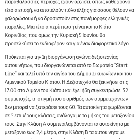
παραθαλάσσιες περιοχές έχουν αρχίσει, όπως κάθε χρόνο
τέτοια εποχή, να αποτελούν πόλο έλξης για όσους θέλουν να
χαλαρώσουν ή να δροσιστούν στις πανέμορφες ελληνικές
παραλίες. Μια τέτοια περίπτωση είναι και το Κιάτο
Κορινθίας, που όμως την Κυριακή 5 Ιουνίου θα
προσελκύσει το ενδιαφέρον και για έναν διαφορετικό λόγο.
Πρόκειται για την 1η διοργάνωση αγώνα δεξιοτεχνίας
αυτοκινήτων, που διοργανώνεται από το Σωματείο “Start
Line” και τελεί υπό την αιγίδα του Δήμου Σικυωνίων και του
Λιμενικού Ταμείου Κιάτου. Η Δεξιοτεχνία θα ξεκινήσει στις
17:00 στο Λιμάνι του Κιάτου και έχει ήδη συγκεντρώσει 52
συμμετοχές, τη στιγμή που ο αριθμός των συμμετεχόντων
δεν μπορεί να ξεπεράσει τους 60. Τα αυτοκίνητα χωρίζονται
σε 3 επιμέρους κλάσεις, ανάλογα με το μήκος του μεταξονίου
τους. Στην Κλάση Α συμπεριλαμβάνονται τα αυτοκίνητα με
μεταξόνιο έως 2,4 μέτρα, στην Κλάση Β τα αυτοκίνητα με