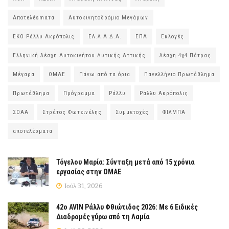
Αποτελέsmατα
Αυτοκινητοδρόμιο Μεγάρων
ΕΚΟ Ράλλυ Ακρόπολις
ΕΛ.Λ.Α.Δ.Α.
ΕΠΑ
Εκλογές
Ελληνική Λέσχη Αυτοκινήτου Δυτικής Αττικής
Λέσχη 4χ4 Πάτρας
Μέγαρα
ΟΜΑΕ
Πάνω από τα όρια
Πανελλήνιο Πρωτάθλημα
Πρωτάθλημα
Πρόγραμμα
Ράλλυ
Ράλλυ Ακρόπολις
ΣΟΑΑ
Στράτος Φωτεινέλης
Συμμετοχές
ΦΙΛΜΠΑ
αποτελέσματα
Τόγελου Μαρία: Σύνταξη μετά από 15 χρόνια
εργασίας στην ΟΜΑΕ
Ιούλ 31, 2026
42ο AVIN Ράλλυ Φθιώτιδος 2026: Με 6 Ειδικές
Διαδρομές γύρω από τη Λαμία