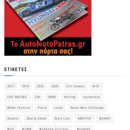
ΕΤΙΚΈΤΕΣ
2017
2018
2025
2026
Dirt Games
drift
EKO RACING
FIA
IAME
Karting
kartmania
Motor Festival
Patra
rotax
Rotax Max Challenge
Seajets
Skarta Ekato
Start Line
ΑΜΟΤΟΕ
ΑΟΛΑΠ
ΑΟΠ
ΑΣΜΑ
Ανάβαση Πιτίτσας
Αναβολή