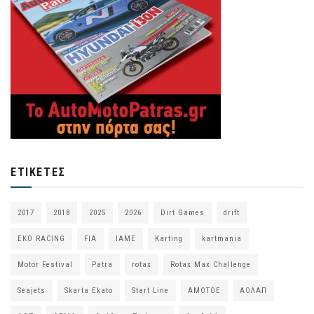
ΕΤΙΚΈΤΕΣ
2017
2018
2025
2026
Dirt Games
drift
EKO RACING
FIA
IAME
Karting
kartmania
Motor Festival
Patra
rotax
Rotax Max Challenge
Seajets
Skarta Ekato
Start Line
ΑΜΟΤΟΕ
ΑΟΛΑΠ