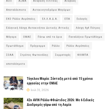
ΑΟΠ
ΑΣΜΑ
Ανάβαση Πιτίτσας
Αναβολή
Αποτελέsmατα
Αυτοκινητοδρόμιο Μεγάρων
ΕΚΟ Ράλλυ Ακρόπολις
ΕΛ.Λ.Α.Δ.Α.
ΕΠΑ
Εκλογές
Ελληνική Λέσχη Αυτοκινήτου Δυτικής Αττικής
Λέσχη 4χ4 Πάτρας
Μέγαρα
ΟΜΑΕ
Πάνω από τα όρια
Πανελλήνιο Πρωτάθλημα
Πρωτάθλημα
Πρόγραμμα
Ράλλυ
Ράλλυ Ακρόπολις
ΣΟΑΑ
Στράτος Φωτεινέλης
Συμμετοχές
ΦΙΛΜΠΑ
αποτελέσματα
Τόγελου Μαρία: Σύνταξη μετά από 15 χρόνια
εργασίας στην ΟΜΑΕ
Ιούλ 31, 2026
42ο AVIN Ράλλυ Φθιώτιδος 2026: Με 6 Ειδικές
Διαδρομές γύρω από τη Λαμία