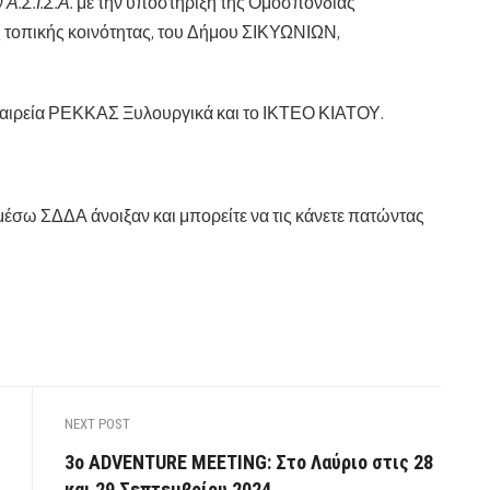
ν
Α.Σ.Ι.Σ.Α.
με την υποστήριξη της Ομοσπονδίας
ς τοπικής κοινότητας, του Δήμου ΣΙΚΥΩΝΙΩΝ,
εταιρεία ΡΕΚΚΑΣ Ξυλουργικά και το ΙΚΤΕΟ ΚΙΑΤΟΥ.
σω ΣΔΔΑ άνοιξαν και μπορείτε να τις κάνετε πατώντας
NEXT POST
3ο ADVENTURE MEETING: Στο Λαύριο στις 28
και 29 Σεπτεμβρίου 2024