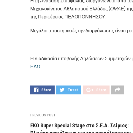
Η 1η Ανάβαση Στυμφαλίας, διοργανώνεται από το
Μηχανοκίνητου Αθλητισμού Ελλάδος (
ΟΜΑΕ
) τη
της Περιφέρειας ΠΕΛΟΠΟΝΝΗΣΟΥ.
Μεγάλοι υποστηρικτές την διοργάνωσης είναι η 
Η διαδικασία υποβολής Δηλώσεων Συμμετοχών μέ
ΕΔΩ
Share
Tweet
Share
PREVIOUS POST
EKO Super Special Stage στο Σ.Ε.Α. Σείριος:
Όλα όσα χρειάζονται για την προσέλευση και