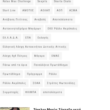
Rotax Max Challenge
Seajets
Skarta Ekato
Start Line
ΑΜΟΤΟΕ
ΑΟΛΑΠ
ΑΟΠ
ΑΣΜΑ
Ανάβαση Πιτίτσας
Αναβολή
Αποτελέsmατα
Αυτοκινητοδρόμιο Μεγάρων
ΕΚΟ Ράλλυ Ακρόπολις
ΕΛ.Λ.Α.Δ.Α.
ΕΠΑ
Εκλογές
Ελληνική Λέσχη Αυτοκινήτου Δυτικής Αττικής
Λέσχη 4χ4 Πάτρας
Μέγαρα
ΟΜΑΕ
Πάνω από τα όρια
Πανελλήνιο Πρωτάθλημα
Πρωτάθλημα
Πρόγραμμα
Ράλλυ
Ράλλυ Ακρόπολις
ΣΟΑΑ
Στράτος Φωτεινέλης
Συμμετοχές
ΦΙΛΜΠΑ
αποτελέσματα
Τόγελου Μαρία: Σύνταξη μετά