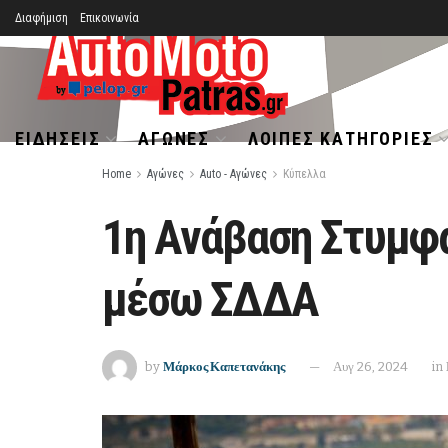
Διαφήμιση
Επικοινωνία
ΕΙΔΉΣΕΙΣ
ΑΓΏΝΕΣ
ΛΟΙΠΈΣ ΚΑΤΗΓΟΡΊΕΣ
Home
Αγώνες
Auto - Αγώνες
Κύπελλα
1η Ανάβαση Στυμφα
μέσω ΣΔΔΑ
by
Μάρκος Καπετανάκης
Αυγ 26, 2024
in