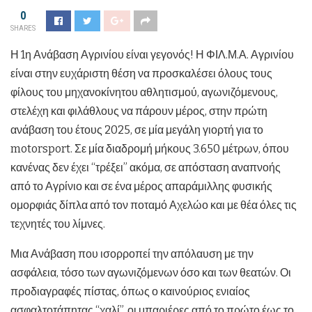
0
SHARES
Η 1η Ανάβαση Αγρινίου είναι γεγονός! Η ΦΙΛ.Μ.Α. Αγρινίου
είναι στην ευχάριστη θέση να προσκαλέσει όλους τους
φίλους του μηχανοκίνητου αθλητισμού, αγωνιζόμενους,
στελέχη και φιλάθλους να πάρουν μέρος, στην πρώτη
ανάβαση του έτους 2025, σε μία μεγάλη γιορτή για το
motorsport. Σε μία διαδρομή μήκους 3.650 μέτρων, όπου
κανένας δεν έχει “τρέξει” ακόμα, σε απόσταση αναπνοής
από το Αγρίνιο και σε ένα μέρος απαράμιλλης φυσικής
ομορφιάς δίπλα από τον ποταμό Αχελώο και με θέα όλες τις
τεχνητές του λίμνες.
Μια Ανάβαση που ισορροπεί την απόλαυση με την
ασφάλεια, τόσο των αγωνιζόμενων όσο και των θεατών. Οι
προδιαγραφές πίστας, όπως ο καινούριος ενιαίος
ασφαλτοτάπητας “χαλί”, οι μπαριέρες από το πρώτο έως το