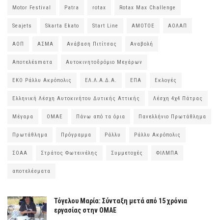
Motor Festival
Patra
rotax
Rotax Max Challenge
Seajets
Skarta Ekato
Start Line
ΑΜΟΤΟΕ
ΑΟΛΑΠ
ΑΟΠ
ΑΣΜΑ
Ανάβαση Πιτίτσας
Αναβολή
Αποτελέsmατα
Αυτοκινητοδρόμιο Μεγάρων
ΕΚΟ Ράλλυ Ακρόπολις
ΕΛ.Λ.Α.Δ.Α.
ΕΠΑ
Εκλογές
Ελληνική Λέσχη Αυτοκινήτου Δυτικής Αττικής
Λέσχη 4χ4 Πάτρας
Μέγαρα
ΟΜΑΕ
Πάνω από τα όρια
Πανελλήνιο Πρωτάθλημα
Πρωτάθλημα
Πρόγραμμα
Ράλλυ
Ράλλυ Ακρόπολις
ΣΟΑΑ
Στράτος Φωτεινέλης
Συμμετοχές
ΦΙΛΜΠΑ
αποτελέσματα
Τόγελου Μαρία: Σύνταξη μετά από 15 χρόνια
εργασίας στην ΟΜΑΕ