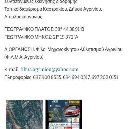
Συντεταγμένες εκκίνησης διαδρομής
Τοπικό διαμέρισμα Καστρακίου, Δήμου Αγρινίου,
Αιτωλοακαρνανίας
ΓΕΩΓΡΑΦΙΚΟ ΠΛΑΤΟΣ: 38° 44’38.91”Β
ΓΕΩΓΡΑΦΙΚΟ ΜΗΚΟΣ: 21° 19’3.72”Α
ΔΙΟΡΓΑΝΩΣΗ: Φίλοι Μηχανοκίνητου Αθλητισμού Αγρινίου
(ΦΙΛ.Μ.Α. Αγρινίου)
E-mail:
filma.agriniou@yahoo.com
Πληροφορίες: 697 900 8555, 694 694 0317, 697 202 0151