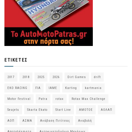
ΕΤΙΚΈΤΕΣ
2017
2018
2025
2026
Dirt Games
drift
EKO RACING
FIA
IAME
Karting
kartmania
Motor Festival
Patra
rotax
Rotax Max Challenge
Seajets
Skarta Ekato
Start Line
ΑΜΟΤΟΕ
ΑΟΛΑΠ
ΑΟΠ
ΑΣΜΑ
Ανάβαση Πιτίτσας
Αναβολή
Αποτελέsmατα
Αυτοκινητοδρόμιο Μεγάρων