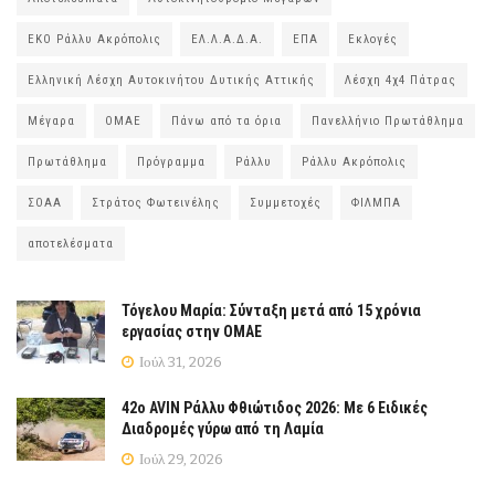
ΕΚΟ Ράλλυ Ακρόπολις
ΕΛ.Λ.Α.Δ.Α.
ΕΠΑ
Εκλογές
Ελληνική Λέσχη Αυτοκινήτου Δυτικής Αττικής
Λέσχη 4χ4 Πάτρας
Μέγαρα
ΟΜΑΕ
Πάνω από τα όρια
Πανελλήνιο Πρωτάθλημα
Πρωτάθλημα
Πρόγραμμα
Ράλλυ
Ράλλυ Ακρόπολις
ΣΟΑΑ
Στράτος Φωτεινέλης
Συμμετοχές
ΦΙΛΜΠΑ
αποτελέσματα
Τόγελου Μαρία: Σύνταξη μετά από 15 χρόνια
εργασίας στην ΟΜΑΕ
Ιούλ 31, 2026
42ο AVIN Ράλλυ Φθιώτιδος 2026: Με 6 Ειδικές
Διαδρομές γύρω από τη Λαμία
Ιούλ 29, 2026