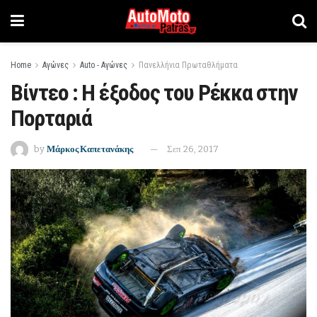
Home
Αγώνες
Auto - Αγώνες
Πανελλήνια Πρωταθλήματα
Βίντεο : Η έξοδος του Ρέκκα στην
Πορταριά
by
Μάρκος Καπετανάκης
Σεπ 26, 2017