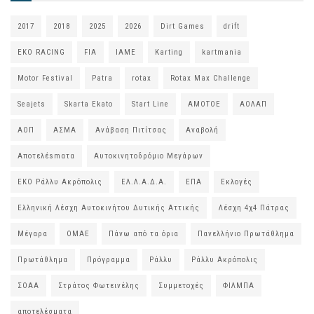
2017
2018
2025
2026
Dirt Games
drift
EKO RACING
FIA
IAME
Karting
kartmania
Motor Festival
Patra
rotax
Rotax Max Challenge
Seajets
Skarta Ekato
Start Line
ΑΜΟΤΟΕ
ΑΟΛΑΠ
ΑΟΠ
ΑΣΜΑ
Ανάβαση Πιτίτσας
Αναβολή
Αποτελέsmατα
Αυτοκινητοδρόμιο Μεγάρων
ΕΚΟ Ράλλυ Ακρόπολις
ΕΛ.Λ.Α.Δ.Α.
ΕΠΑ
Εκλογές
Ελληνική Λέσχη Αυτοκινήτου Δυτικής Αττικής
Λέσχη 4χ4 Πάτρας
Μέγαρα
ΟΜΑΕ
Πάνω από τα όρια
Πανελλήνιο Πρωτάθλημα
Πρωτάθλημα
Πρόγραμμα
Ράλλυ
Ράλλυ Ακρόπολις
ΣΟΑΑ
Στράτος Φωτεινέλης
Συμμετοχές
ΦΙΛΜΠΑ
αποτελέσματα