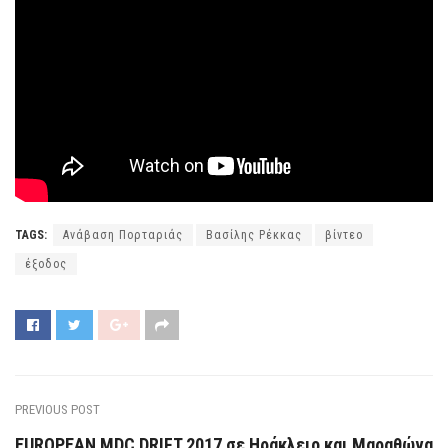
TAGS:
Ανάβαση Πορταριάς
Βασίλης Ρέκκας
βίντεο
έξοδος
PREVIOUS POST
EUROPEAN MDC DRIFT 2017 σε Ηράκλειο και Μαραθώνα