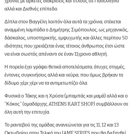
χρόνια, με αρκετές διακρίσεις και τίτλους σε Πανελλήνιο
αλλά και Διεθνές επίπεδο.
Δίπλα στον Βαγγέλη λοιπόν όλα αυτά τα χρόνια, στέκεται
αναμμένη λαμπάδα ο Δημήτρης Σιμόπουλος, ως μηχανικός,
δάσκαλος, υποστηρικτής, εμψυχωτής και άλλες περίπου 50
ιδιότητες που χρειάζεται ένας τέτοιος άνθρωπος έτσι ώστε
να είναι σωστός απέναντι σε έναν 11χρονο αθλητή.
Η πορεία έχει γράψει θετικά αποτελέσματα, άτυχες στιγμές,
έντονες συγκινήσεις αλλά και νεύρα, που όμως βρήκαν το
δίδυμο χέρι χέρι να τα αντιμετωπίζει όλα.
Φυσικά ο Τάκης και η Χρύσα (μπαμπάς και μαμά) αλλά και ο
“Κόκος” (ομαδάρχης ATHENS KART SHOP) συμβάλλουν σε
όλη αυτή την επιτυχία.
Το ραντεβού της ομάδας ανανεώνεται για τις 11, 12 και 13
Οκτωβρίου στον Τελικό του IAME SERIES που θα διεξαχθεί