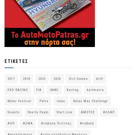
ΕΤΙΚΈΤΕΣ
2017
2018
2025
2026
Dirt Games
drift
EKO RACING
FIA
IAME
Karting
kartmania
Motor Festival
Patra
rotax
Rotax Max Challenge
Seajets
Skarta Ekato
Start Line
ΑΜΟΤΟΕ
ΑΟΛΑΠ
ΑΟΠ
ΑΣΜΑ
Ανάβαση Πιτίτσας
Αναβολή
Αποτελέsmατα
Αυτοκινητοδρόμιο Μεγάρων