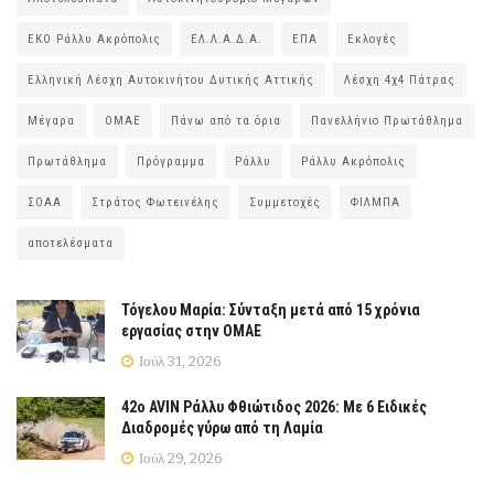
ΕΚΟ Ράλλυ Ακρόπολις
ΕΛ.Λ.Α.Δ.Α.
ΕΠΑ
Εκλογές
Ελληνική Λέσχη Αυτοκινήτου Δυτικής Αττικής
Λέσχη 4χ4 Πάτρας
Μέγαρα
ΟΜΑΕ
Πάνω από τα όρια
Πανελλήνιο Πρωτάθλημα
Πρωτάθλημα
Πρόγραμμα
Ράλλυ
Ράλλυ Ακρόπολις
ΣΟΑΑ
Στράτος Φωτεινέλης
Συμμετοχές
ΦΙΛΜΠΑ
αποτελέσματα
Τόγελου Μαρία: Σύνταξη μετά από 15 χρόνια
εργασίας στην ΟΜΑΕ
Ιούλ 31, 2026
42ο AVIN Ράλλυ Φθιώτιδος 2026: Με 6 Ειδικές
Διαδρομές γύρω από τη Λαμία
Ιούλ 29, 2026