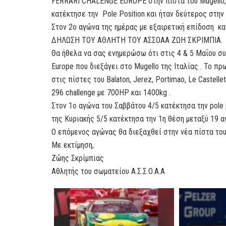
FERRARI CHALENGE EUROPE στην πίστα του Mugello,
κατέκτησε την Pole Position και ήταν δεύτερος στη
Στον 2ο αγώνα της ημέρας με εξαιρετική επίδοση κα
ΔΗΛΩΣΗ ΤΟΥ ΑΘΛΗΤΗ ΤΟΥ ΑΣΣΟΑΑ ΖΩΗ ΣΚΡΙΜΠΙΑ.
Θα ήθελα να σας ενημερώσω ότι στις 4 & 5 Μαΐου συ
Europe που διεξάγει στο Mugello της Ιταλίας . Το π
στις πίστες του Balaton, Jerez, Portimao, Le Castellet
296 challenge με 700ΗΡ και 1400kg .
Στον 1ο αγώνα του Σαββάτου 4/5 κατέκτησα την pole 
της Κυριακής 5/5 κατέκτησα την 1η θέση μεταξύ 19 
Ο επόμενος αγώνας θα διεξαχθεί στην νέα πίστα του 
Με εκτίμηση,
Ζώης Σκρίμπιας
Αθλητής του σωματείου Α.Σ.Σ.Ο.Α.Α