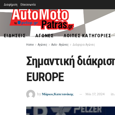
Διαφήμιση
Επικοινωνία
ΕΙΔΉΣΕΙΣ
ΑΓΏΝΕΣ
ΛΟΙΠΈΣ ΚΑΤΗΓΟΡΊΕΣ
Home
Αγώνες
Auto - Αγώνες
Διάφοροι Αγώνες
Σημαντική διάκρισ
EUROPE
by
Μάρκος Καπετανάκης
Μάι 17, 2024
in