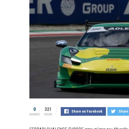
0
321
Share on Facebook
Share 
SHARES
VIEWS