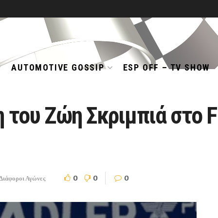
AUTOMOTIVE GOSSIP
ESP OFF – TV SHOW
η του Ζώη Σκριμπιά στο
0
0
0
Διάφοροι Αγώνες