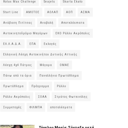
Rotax Max Challenge
Seajets
Skarta Ekato
Start Line
ΑΜΟΤΟΕ
ΑΟΛΑΠ
ΑΟΠ
ΑΣΜΑ
Ανάβαση Πιτίτσας
Αναβολή
Αποτελέsmατα
Αυτοκινητοδρόμιο Μεγάρων
ΕΚΟ Ράλλυ Ακρόπολις
ΕΛ.Λ.Α.Δ.Α.
ΕΠΑ
Εκλογές
Ελληνική Λέσχη Αυτοκινήτου Δυτικής Αττικής
Λέσχη 4χ4 Πάτρας
Μέγαρα
ΟΜΑΕ
Πάνω από τα όρια
Πανελλήνιο Πρωτάθλημα
Πρωτάθλημα
Πρόγραμμα
Ράλλυ
Ράλλυ Ακρόπολις
ΣΟΑΑ
Στράτος Φωτεινέλης
Συμμετοχές
ΦΙΛΜΠΑ
αποτελέσματα
Τόγελου Μαρία: Σύνταξη μετά