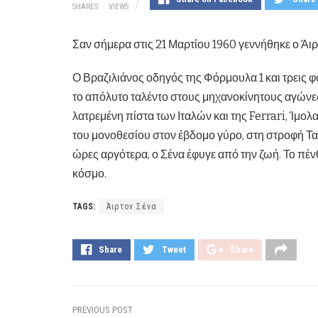
SHARES
VIEWS
Σαν σήμερα στις 21 Μαρτίου 1960 γεννήθηκε ο Άιρ
Ο Βραζιλιάνος οδηγός της Φόρμουλα 1 και τρεις 
το απόλυτο ταλέντο στους μηχανοκίνητους αγώνες.
λατρεμένη πίστα των Ιταλών και της Ferrari, Ίμολα
του μονοθεσίου στον έβδομο γύρο, στη στροφή Τ
ώρες αργότερα, ο Σένα έφυγε από την ζωή. Το πέν
κόσμο.
TAGS:
Άιρτον Σένα
Share
Tweet
Share
PREVIOUS POST