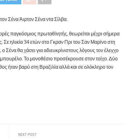
τον Σένα Άιρτον Σένα ντα Σίλβα.
φορές παγκόσμιος πρωταθλητής, θεωρείται μέχρι σήμερα
 Σε ηλικία 34 ετών στο Γκραν Πρι του Σαν Μαρίνο στη
, ο Σένα θα χάσει για αδιευκρίνιστους λόγους τον έλεγχο
αμπουρέλο. Το μονοθέσιο προσέκρουσε στον τοίχο. Δύο
θος ήταν βαρύ στη Βραζιλία αλλά και σε ολόκληρο τον
NEXT POST