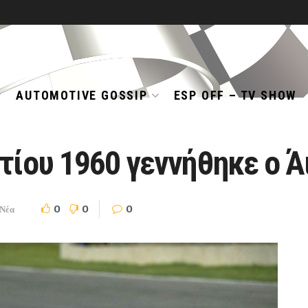
AUTOMOTIVE GOSSIP
ESP OFF – TV SHOW
τίου 1960 γεννήθηκε ο Ά
0
0
0
Νέα