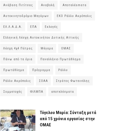
Ανάβαση Πιτίτσας
Αναβολή
Αποτελέsmατα
Αυτοκινητοδρόμιο Μεγάρων
ΕΚΟ Ράλλυ Ακρόπολις
ΕΛ.Λ.Α.Δ.Α.
ΕΠΑ
Εκλογές
Ελληνική Λέσχη Αυτοκινήτου Δυτικής Αττικής
Λέσχη 4χ4 Πάτρας
Μέγαρα
ΟΜΑΕ
Πάνω από τα όρια
Πανελλήνιο Πρωτάθλημα
Πρωτάθλημα
Πρόγραμμα
Ράλλυ
Ράλλυ Ακρόπολις
ΣΟΑΑ
Στράτος Φωτεινέλης
Συμμετοχές
ΦΙΛΜΠΑ
αποτελέσματα
Τόγελου Μαρία: Σύνταξη μετά
από 15 χρόνια εργασίας στην
ΟΜΑΕ