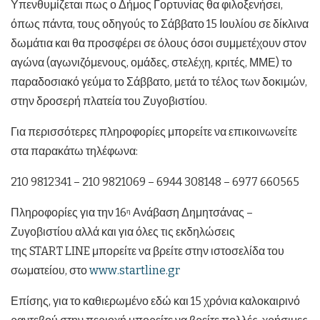
Υπενθυμίζεται πως ο Δήμος Γορτυνίας θα φιλοξενήσει,
όπως πάντα, τους οδηγούς το Σάββατο 15 Ιουλίου σε δίκλινα
δωμάτια και θα προσφέρει σε όλους όσοι συμμετέχουν στον
αγώνα (αγωνιζόμενους, ομάδες, στελέχη, κριτές, ΜΜΕ) το
παραδοσιακό γεύμα το Σάββατο, μετά το τέλος των δοκιμών,
στην δροσερή πλατεία του Ζυγοβιστίου.
Για περισσότερες πληροφορίες μπορείτε να επικοινωνείτε
στα παρακάτω τηλέφωνα:
210 9812341 – 210 9821069 – 6944 308148 – 6977 660565
Πληροφορίες για την 16
Ανάβαση Δημητσάνας –
η
Ζυγοβιστίου αλλά και για όλες τις εκδηλώσεις
της
START
LINE
μπορείτε να βρείτε στην ιστοσελίδα του
σωματείου, στο
www
.
startline
.
gr
Επίσης, για το καθιερωμένο εδώ και 15 χρόνια καλοκαιρινό