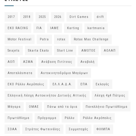
2017
2018
2025
2026
Dirt Games
drift
EKO RACING
FIA
IAME
Karting
kartmania
Motor Festival
Patra
rotax
Rotax Max Challenge
Seajets
Skarta Ekato
Start Line
ΑΜΟΤΟΕ
ΑΟΛΑΠ
ΑΟΠ
ΑΣΜΑ
Ανάβαση Πιτίτσας
Αναβολή
Αποτελέsmατα
Αυτοκινητοδρόμιο Μεγάρων
ΕΚΟ Ράλλυ Ακρόπολις
ΕΛ.Λ.Α.Δ.Α.
ΕΠΑ
Εκλογές
Ελληνική Λέσχη Αυτοκινήτου Δυτικής Αττικής
Λέσχη 4χ4 Πάτρας
Μέγαρα
ΟΜΑΕ
Πάνω από τα όρια
Πανελλήνιο Πρωτάθλημα
Πρωτάθλημα
Πρόγραμμα
Ράλλυ
Ράλλυ Ακρόπολις
ΣΟΑΑ
Στράτος Φωτεινέλης
Συμμετοχές
ΦΙΛΜΠΑ