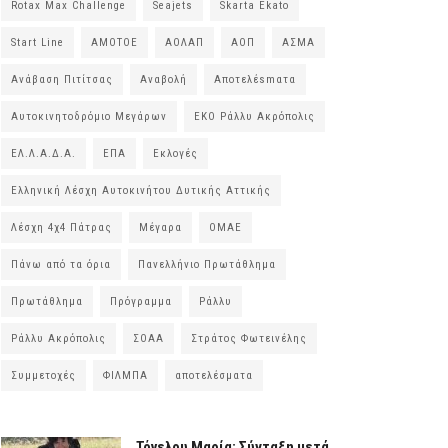
Rotax Max Challenge
Seajets
Skarta Ekato
Start Line
ΑΜΟΤΟΕ
ΑΟΛΑΠ
ΑΟΠ
ΑΣΜΑ
Ανάβαση Πιτίτσας
Αναβολή
Αποτελέsmατα
Αυτοκινητοδρόμιο Μεγάρων
ΕΚΟ Ράλλυ Ακρόπολις
ΕΛ.Λ.Α.Δ.Α.
ΕΠΑ
Εκλογές
Ελληνική Λέσχη Αυτοκινήτου Δυτικής Αττικής
Λέσχη 4χ4 Πάτρας
Μέγαρα
ΟΜΑΕ
Πάνω από τα όρια
Πανελλήνιο Πρωτάθλημα
Πρωτάθλημα
Πρόγραμμα
Ράλλυ
Ράλλυ Ακρόπολις
ΣΟΑΑ
Στράτος Φωτεινέλης
Συμμετοχές
ΦΙΛΜΠΑ
αποτελέσματα
Τόγελου Μαρία: Σύνταξη μετά