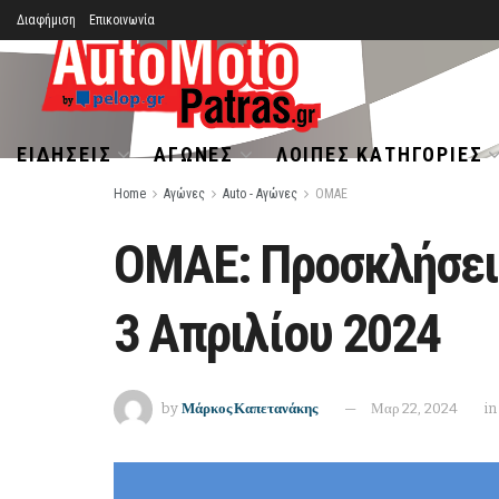
Διαφήμιση
Επικοινωνία
ΕΙΔΉΣΕΙΣ
ΑΓΏΝΕΣ
ΛΟΙΠΈΣ ΚΑΤΗΓΟΡΊΕΣ
Home
Αγώνες
Auto - Αγώνες
ΟΜΑΕ
ΟΜΑΕ: Προσκλήσεις
3 Απριλίου 2024
by
Μάρκος Καπετανάκης
Μαρ 22, 2024
in