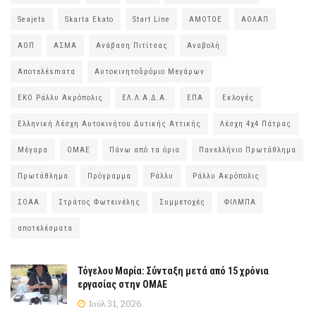
Seajets
Skarta Ekato
Start Line
ΑΜΟΤΟΕ
ΑΟΛΑΠ
ΑΟΠ
ΑΣΜΑ
Ανάβαση Πιτίτσας
Αναβολή
Αποτελέsmατα
Αυτοκινητοδρόμιο Μεγάρων
ΕΚΟ Ράλλυ Ακρόπολις
ΕΛ.Λ.Α.Δ.Α.
ΕΠΑ
Εκλογές
Ελληνική Λέσχη Αυτοκινήτου Δυτικής Αττικής
Λέσχη 4χ4 Πάτρας
Μέγαρα
ΟΜΑΕ
Πάνω από τα όρια
Πανελλήνιο Πρωτάθλημα
Πρωτάθλημα
Πρόγραμμα
Ράλλυ
Ράλλυ Ακρόπολις
ΣΟΑΑ
Στράτος Φωτεινέλης
Συμμετοχές
ΦΙΛΜΠΑ
αποτελέσματα
Τόγελου Μαρία: Σύνταξη μετά από 15 χρόνια
εργασίας στην ΟΜΑΕ
Ιούλ 31, 2026