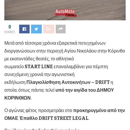
0
SHARES
Μετά από τέσσερα χρόνια εξαιρετικά πετυχημένων
διοργανώσεων στην περιοχή Αγίου Νικολάου στην Κόρινθο
με εκατοντάδες θεατές, το αθλητικό
σωματείο
START
LINE
επαναλαμβάνει για πέμπτη
συνεχόμενη χρονιά την αγωνιστική
εκδήλωση
Πλαγιολίσθηση Αυτοκινήτων –
DRIFT
η
οποία, όπως πάντα, τελεί
υπό την αιγίδα του ΔΗΜΟΥ
ΚΟΡΙΝΘΙΩΝ
.
Ο αγώνας φέτος προσμετράει στο
προκηρυγμένο από την
ΟΜΑΕ Έπαθλο
DRIFT
STREET
LEGAL
.