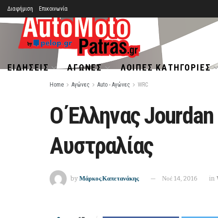
Διαφήμιση
Επικοινωνία
ΕΙΔΉΣΕΙΣ
ΑΓΏΝΕΣ
ΛΟΙΠΈΣ ΚΑΤΗΓΟΡΊΕΣ
Home
Αγώνες
Auto - Αγώνες
WRC
Ο Έλληνας Jourdan 
Αυστραλίας
by
Μάρκος Καπετανάκης
Νοέ 14, 2016
in