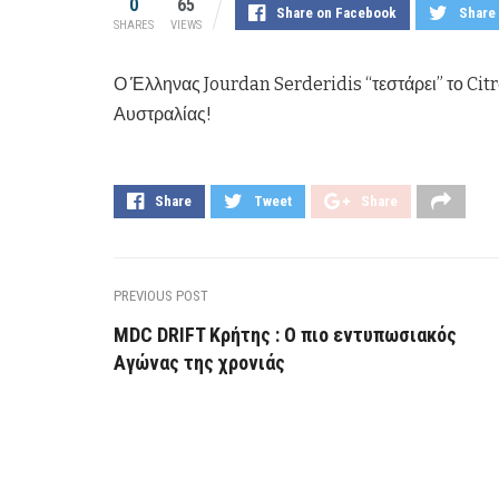
0
65
Share on Facebook
Share 
SHARES
VIEWS
Ο Έλληνας Jourdan Serderidis “τεστάρει” το Cit
Αυστραλίας!
Share
Tweet
Share
PREVIOUS POST
MDC DRIFT Κρήτης : Ο πιο εντυπωσιακός
Αγώνας της χρονιάς