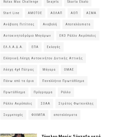
Rotax Max Challenge
Seajets
Skarta Ekato
Start Line
ΑΜΟΤΟΕ
ΑΟΛΑΠ
ΑΟΠ
ΑΣΜΑ
Ανάβαση Πιτίτσας
Αναβολή
Αποτελέsmατα
Αυτοκινητοδρόμιο Μεγάρων
ΕΚΟ Ράλλυ Ακρόπολις
ΕΛ.Λ.Α.Δ.Α.
ΕΠΑ
Εκλογές
Ελληνική Λέσχη Αυτοκινήτου Δυτικής Αττικής
Λέσχη 4χ4 Πάτρας
Μέγαρα
ΟΜΑΕ
Πάνω από τα όρια
Πανελλήνιο Πρωτάθλημα
Πρωτάθλημα
Πρόγραμμα
Ράλλυ
Ράλλυ Ακρόπολις
ΣΟΑΑ
Στράτος Φωτεινέλης
Συμμετοχές
ΦΙΛΜΠΑ
αποτελέσματα
Τόγελου Μαρία: Σύνταξη μετά