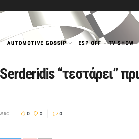
AUTOMOTIVE GOSSIP
ESP OFF – TV SHOW
Serderidis “τεστάρει” πρ
0
0
0
WRC