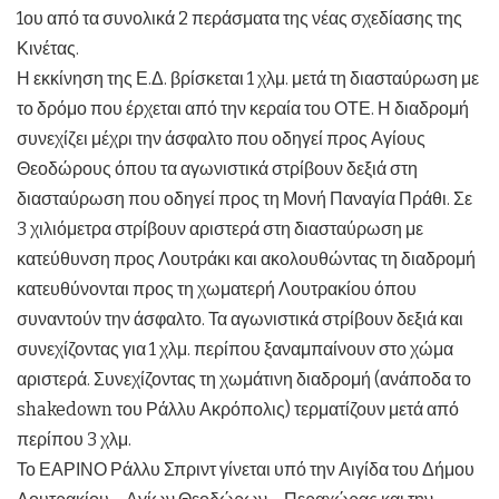
1ου από τα συνολικά 2 περάσματα της νέας σχεδίασης της
Κινέτας.
Η εκκίνηση της Ε.Δ. βρίσκεται 1 χλμ. μετά τη διασταύρωση με
το δρόμο που έρχεται από την κεραία του ΟΤΕ. Η διαδρομή
συνεχίζει μέχρι την άσφαλτο που οδηγεί προς Αγίους
Θεοδώρους όπου τα αγωνιστικά στρίβουν δεξιά στη
διασταύρωση που οδηγεί προς τη Μονή Παναγία Πράθι. Σε
3 χιλιόμετρα στρίβουν αριστερά στη διασταύρωση με
κατεύθυνση προς Λουτράκι και ακολουθώντας τη διαδρομή
κατευθύνονται προς τη χωματερή Λουτρακίου όπου
συναντούν την άσφαλτο. Τα αγωνιστικά στρίβουν δεξιά και
συνεχίζοντας για 1 χλμ. περίπου ξαναμπαίνουν στο χώμα
αριστερά. Συνεχίζοντας τη χωμάτινη διαδρομή (ανάποδα το
shakedown του Ράλλυ Ακρόπολις) τερματίζουν μετά από
περίπου 3 χλμ.
Το ΕΑΡΙΝΟ Ράλλυ Σπριντ γίνεται υπό την Αιγίδα του Δήμου