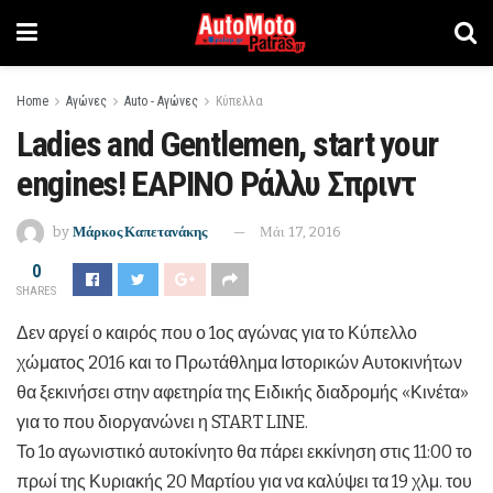
Home
Αγώνες
Auto - Αγώνες
Κύπελλα
Ladies and Gentlemen, start your
engines! ΕΑΡΙΝΟ Ράλλυ Σπριντ
by
Μάρκος Καπετανάκης
Μάι 17, 2016
0
SHARES
Δεν αργεί ο καιρός που ο 1ος αγώνας για το Κύπελλο
χώματος 2016 και το Πρωτάθλημα Ιστορικών Αυτοκινήτων
θα ξεκινήσει στην αφετηρία της Ειδικής διαδρομής «Κινέτα»
για το που διοργανώνει η START LINE.
Το 1ο αγωνιστικό αυτοκίνητο θα πάρει εκκίνηση στις 11:00 το
πρωί της Κυριακής 20 Μαρτίου για να καλύψει τα 19 χλμ. του