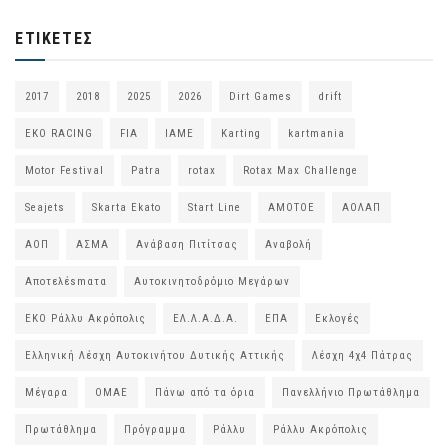
ΕΤΙΚΈΤΕΣ
2017
2018
2025
2026
Dirt Games
drift
EKO RACING
FIA
IAME
Karting
kartmania
Motor Festival
Patra
rotax
Rotax Max Challenge
Seajets
Skarta Ekato
Start Line
ΑΜΟΤΟΕ
ΑΟΛΑΠ
ΑΟΠ
ΑΣΜΑ
Ανάβαση Πιτίτσας
Αναβολή
Αποτελέsmατα
Αυτοκινητοδρόμιο Μεγάρων
ΕΚΟ Ράλλυ Ακρόπολις
ΕΛ.Λ.Α.Δ.Α.
ΕΠΑ
Εκλογές
Ελληνική Λέσχη Αυτοκινήτου Δυτικής Αττικής
Λέσχη 4χ4 Πάτρας
Μέγαρα
ΟΜΑΕ
Πάνω από τα όρια
Πανελλήνιο Πρωτάθλημα
Πρωτάθλημα
Πρόγραμμα
Ράλλυ
Ράλλυ Ακρόπολις