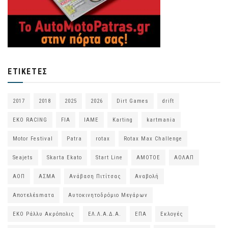
ΕΤΙΚΈΤΕΣ
2017
2018
2025
2026
Dirt Games
drift
EKO RACING
FIA
IAME
Karting
kartmania
Motor Festival
Patra
rotax
Rotax Max Challenge
Seajets
Skarta Ekato
Start Line
ΑΜΟΤΟΕ
ΑΟΛΑΠ
ΑΟΠ
ΑΣΜΑ
Ανάβαση Πιτίτσας
Αναβολή
Αποτελέsmατα
Αυτοκινητοδρόμιο Μεγάρων
ΕΚΟ Ράλλυ Ακρόπολις
ΕΛ.Λ.Α.Δ.Α.
ΕΠΑ
Εκλογές