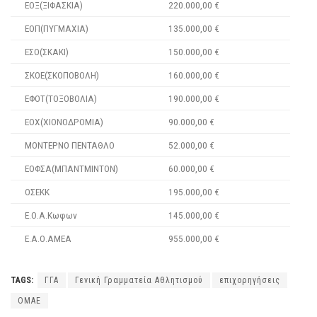
ΕΟΞ(ΞΙΦΑΣΚΙΑ)
220.000,00 €
ΕΟΠ(ΠΥΓΜΑΧΙΑ)
135.000,00 €
ΕΣΟ(ΣΚΑΚΙ)
150.000,00 €
ΣΚΟΕ(ΣΚΟΠΟΒΟΛΗ)
160.000,00 €
ΕΦΟΤ(ΤΟΞΟΒΟΛΙΑ)
190.000,00 €
ΕΟΧ(ΧΙΟΝΟΔΡΟΜΙΑ)
90.000,00 €
ΜΟΝΤΕΡΝΟ ΠΕΝΤΑΘΛΟ
52.000,00 €
ΕΟΦΣΑ(ΜΠΑΝΤΜΙΝΤΟΝ)
60.000,00 €
ΟΣΕΚΚ
195.000,00 €
Ε.Ο.Α.Κωφων
145.000,00 €
Ε.Α.Ο.ΑΜΕΑ
955.000,00 €
TAGS:
ΓΓΑ
Γενική Γραμματεία Αθλητισμού
επιχορηγήσεις
ΟΜΑΕ