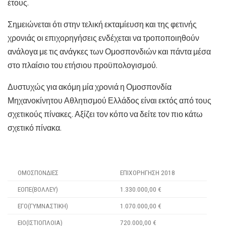
έτους.
Σημειώνεται ότι στην τελική εκταμίευση και της φετινής
χρονιάς οι επιχορηγήσεις ενδέχεται να τροποποιηθούν
ανάλογα με τις ανάγκες των Ομοσπονδιών και πάντα μέσα
στο πλαίσιο του ετήσιου προϋπολογισμού.
Δυστυχώς για ακόμη μία χρονιά η Ομοσπονδία
Μηχανοκίνητου Αθλητισμού Ελλάδος είναι εκτός από τους
σχετικούς πίνακες. Αξίζει τον κόπο να δείτε τον πιο κάτω
σχετικό πίνακα.
ΟΜΟΣΠΟΝΔΙΕΣ
ΕΠΙΧΟΡΗΓΗΣΗ 2018
EOΠE(ΒΟΛΛΕΥ)
1.330.000,00 €
ΕΓΟ(ΓΥΜΝΑΣΤΙΚΗ)
1.070.000,00 €
ΕΙΟ(ΙΣΤΙΟΠΛΟΙΑ)
720.000,00 €