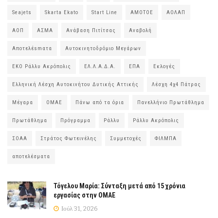
Seajets
Skarta Ekato
Start Line
ΑΜΟΤΟΕ
ΑΟΛΑΠ
ΑΟΠ
ΑΣΜΑ
Ανάβαση Πιτίτσας
Αναβολή
Αποτελέsmατα
Αυτοκινητοδρόμιο Μεγάρων
ΕΚΟ Ράλλυ Ακρόπολις
ΕΛ.Λ.Α.Δ.Α.
ΕΠΑ
Εκλογές
Ελληνική Λέσχη Αυτοκινήτου Δυτικής Αττικής
Λέσχη 4χ4 Πάτρας
Μέγαρα
ΟΜΑΕ
Πάνω από τα όρια
Πανελλήνιο Πρωτάθλημα
Πρωτάθλημα
Πρόγραμμα
Ράλλυ
Ράλλυ Ακρόπολις
ΣΟΑΑ
Στράτος Φωτεινέλης
Συμμετοχές
ΦΙΛΜΠΑ
αποτελέσματα
Τόγελου Μαρία: Σύνταξη μετά από 15 χρόνια
εργασίας στην ΟΜΑΕ
Ιούλ 31, 2026