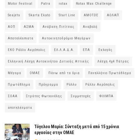
Motor Festival
Patra
rotax
Rotax Max Challenge
Seajets
Skarta Ekato
Start Line
ΑΜΟΤΟΕ
ΑΟΛΑΠ
ΑΟΠ
ΑΣΜΑ
Ανάβαση Πιτίτσας
Αναβολή
Αποτελέsmατα
Αυτοκινητοδρόμιο Μεγάρων
ΕΚΟ Ράλλυ Ακρόπολις
ΕΛ.Λ.Α.Δ.Α.
ΕΠΑ
Εκλογές
Ελληνική Λέσχη Αυτοκινήτου Δυτικής Αττικής
Λέσχη 4χ4 Πάτρας
Μέγαρα
ΟΜΑΕ
Πάνω από τα όρια
Πανελλήνιο Πρωτάθλημα
Πρωτάθλημα
Πρόγραμμα
Ράλλυ
Ράλλυ Ακρόπολις
ΣΟΑΑ
Στράτος Φωτεινέλης
Συμμετοχές
ΦΙΛΜΠΑ
αποτελέσματα
Τόγελου Μαρία: Σύνταξη μετά από 15 χρόνια
εργασίας στην ΟΜΑΕ