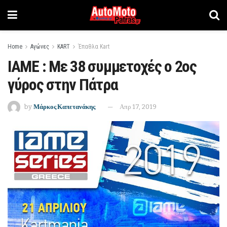
Home
Αγώνες
KART
Έπαθλα Kart
IAME : Με 38 συμμετοχές ο 2ος
γύρος στην Πάτρα
by
Μάρκος Καπετανάκης
Απρ 17, 2019