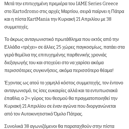
Μετά την επιτυχημένη πρεμιέρα του IAME Series Greece
στο Kartodromo στις αρχές Μαρτίου, σειρά παίρνει η Πάτρα
και η πίστα KartMania την Κυριακή 21 Απριλίου με 38
συμμετοχές.
Το άκρως ανταγωνιστικό πρωτάθλημα που εκτός από την
Ελλάδα «τρέχει» σε άλλες 25 χώρες παγκοσμίως, πατάει στα
γερά θεμέλια της επιτυχημένης παρθενικής χρονιάς
διεξαγωγής του και στοχεύει στο να χαρίσει ακόμα
περισσότερες συγκινήσεις, ακόμα περισσότερο θέαμα!
Έχοντας ως ατού το χαμηλό κόστος συμμετοχής, τον έντονο
ανταγωνισμό, τις ίσες ευκαιρίες αλλά και τα εντυπωσιακά
έπαθλα, ο 2
γύρος του θεσμού θα πραγματοποιηθεί την
ος
Κυριακή 21 Απριλίου σε έναν αγώνα που διοργανώνεται
από τον Αυτοκινητιστικό Όμιλο Πάτρας.
Συνολικά 38 αγωνιζόμενοι θα παραταχθούν στην πίστα