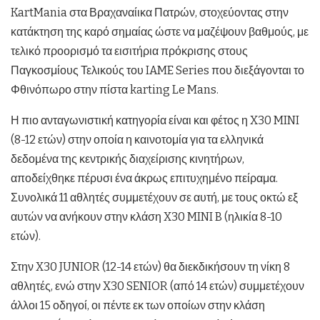
KartMania στα Βραχαναίικα Πατρών, στοχεύοντας στην
κατάκτηση της καρό σημαίας ώστε να μαζέψουν βαθμούς, με
τελικό προορισμό τα εισιτήρια πρόκρισης στους
Παγκοσμίους Τελικούς του IAME Series που διεξάγονται το
Φθινόπωρο στην πίστα karting Le Mans.
Η πιο ανταγωνιστική κατηγορία είναι και φέτος η X30 MINI
(8-12 ετών) στην οποία η καινοτομία για τα ελληνικά
δεδομένα της κεντρικής διαχείρισης κινητήρων,
αποδείχθηκε πέρυσι ένα άκρως επιτυχημένο πείραμα.
Συνολικά 11 αθλητές συμμετέχουν σε αυτή, με τους οκτώ εξ
αυτών να ανήκουν στην κλάση X30 MINI B (ηλικία 8-10
ετών).
Στην X30 JUNIOR (12-14 ετών) θα διεκδικήσουν τη νίκη 8
αθλητές, ενώ στην X30 SENIOR (από 14 ετών) συμμετέχουν
άλλοι 15 οδηγοί, οι πέντε εκ των οποίων στην κλάση