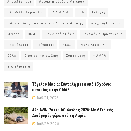
Αποτελέsmατα
Αυτοκινητοδρόμιο Μεγάρων
ΕΚΟ Ράλλυ Ακρόπολις
ΕΛ.Λ.Α.Δ.Α.
ΕΠΑ
Εκλογές
Ελληνική Λέσχη Αυτοκινήτου Δυτικής Αττικής
Λέσχη 4χ4 Πάτρας
Μέγαρα
ΟΜΑΕ
Πάνω από τα όρια
Πανελλήνιο Πρωτάθλημα
Πρωτάθλημα
Πρόγραμμα
Ράλλυ
Ράλλυ Ακρόπολις
ΣΟΑΑ
Στράτος Φωτεινέλης
Συμμετοχές
ΦΙΛΜΠΑ
αποτελέσματα
Τόγελου Μαρία: Σύνταξη μετά από 15 χρόνια
εργασίας στην ΟΜΑΕ
Ιούλ 31, 2026
42ο AVIN Ράλλυ Φθιώτιδος 2026: Με 6 Ειδικές
Διαδρομές γύρω από τη Λαμία
Ιούλ 29, 2026