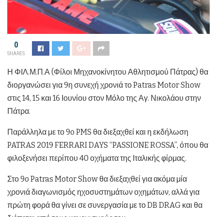
0
SHARES
Η ΦΙΛ.Μ.Π.Α (Φίλοι Μηχανοκίνητου Αθλητισμού Πάτρας) θα
διοργανώσει για 9η συνεχή χρονιά το Patras Motor Show
στις 14, 15 και 16 Ιουνίου στον Μόλο της Αγ. Νικολάου στην
Πάτρα.
Παράλληλα με το 9o PMS θα διεξαχθεί και η εκδήλωση
PATRAS 2019 FERRARI DAYS “PASSIONE ROSSA”, όπου θα
φιλοξενήσει περίπου 40 οχήματα της Ιταλικής φίρμας.
Στο 9o Patras Motor Show θα διεξαχθεί για ακόμα μία
χρονιά διαγωνισμός ηχοσυστημάτων οχημάτων, αλλά για
πρώτη φορά θα γίνει σε συνεργασία με το DB DRAG και θα