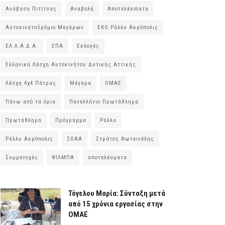
Ανάβαση Πιτίτσας
Αναβολή
Αποτελέsmατα
Αυτοκινητοδρόμιο Μεγάρων
ΕΚΟ Ράλλυ Ακρόπολις
ΕΛ.Λ.Α.Δ.Α.
ΕΠΑ
Εκλογές
Ελληνική Λέσχη Αυτοκινήτου Δυτικής Αττικής
Λέσχη 4χ4 Πάτρας
Μέγαρα
ΟΜΑΕ
Πάνω από τα όρια
Πανελλήνιο Πρωτάθλημα
Πρωτάθλημα
Πρόγραμμα
Ράλλυ
Ράλλυ Ακρόπολις
ΣΟΑΑ
Στράτος Φωτεινέλης
Συμμετοχές
ΦΙΛΜΠΑ
αποτελέσματα
Τόγελου Μαρία: Σύνταξη μετά
από 15 χρόνια εργασίας στην
ΟΜΑΕ