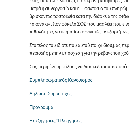
κεϊτζ, ούτε σλικ λάστιχα, ούτε κράνη και φόρμες. 
μετρά η συνεργασία και η … φαντασία του πληρώ
βρίσκοντας τα στοιχεία κατά την διάρκειά της φτά
«σκονάκι» , (τον φάκελο ΣΟΣ που μας λέει που είνα
πιθανότητες να τερματίσουν νικητές, ανεξαρτήτω
Στο τέλος του ιδιότυπου αυτού παιχνιδιού,μας περ
περιοχής με την υπόσχεση για την ρεβάνς του χρ
Σας περιμένουμε όλους να διασκεδάσουμε παρέα
Συμπληρωματικός Κανονισμός
Δήλωση Συμμετοχής
Πρόγραμμα
Επεξηγήσεις “Πλοήγησης”