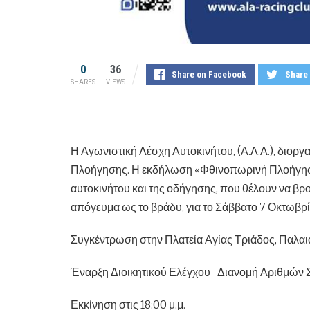
0
36
Share on Facebook
Share 
SHARES
VIEWS
Η Αγωνιστική Λέσχη Αυτοκινήτου, (Α.Λ.Α.), διοργ
Πλοήγησης. Η εκδήλωση «Φθινοπωρινή Πλοήγηση 
αυτοκινήτου και της οδήγησης, που θέλουν να βρου
απόγευμα ως το βράδυ, για το Σάββατο 7 Οκτωβρί
Συγκέντρωση στην Πλατεία Αγίας Τριάδος, Παλαιά
Έναρξη Διοικητικού Ελέγχου- Διανομή Αριθμών Σ
Εκκίνηση στις 18:00 μ.μ.