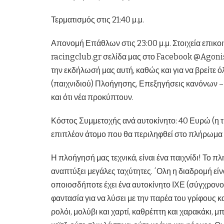
Τερματισμός στις 21:40 μ.μ.
Απονομή Επάθλων στις 23:00 μ.μ. Στοιχεία επικοι
racingclub.gr σελίδα μας στο Facebook @Agoni
την εκδήλωσή μας αυτή, καθώς και για να βρείτε
(παιχνιδιού) Πλοήγησης, Επεξηγήσεις κανόνων –
και ότι νέα προκύπτουν.
Κόστος Συμμετοχής ανά αυτοκίνητο: 40 Ευρώ (η τ
επιπλέον άτομο που θα περιληφθεί στο πλήρωμα 
Η πλοήγησή μας τεχνικά, είναι ένα παιχνίδι! Το π
αναπτύξει μεγάλες ταχύτητες. ΄Ολη η διαδρομή εί
οποιοσδήποτε έχει ένα αυτοκίνητο ΙΧΕ (σύγχρονο ή 
φαντασία για να λύσει με την παρέα του γρίφους κ
ρολόι, μολύβι και χαρτί, καθρέπτη και χαρακάκι, 