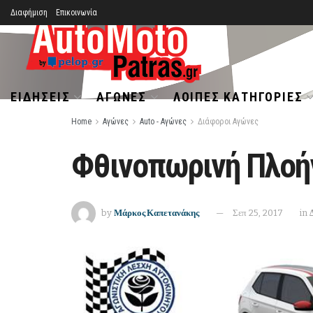
Διαφήμιση
Επικοινωνία
ΕΙΔΉΣΕΙΣ
ΑΓΏΝΕΣ
ΛΟΙΠΈΣ ΚΑΤΗΓΟΡΊΕΣ
Home
Αγώνες
Auto - Αγώνες
Διάφοροι Αγώνες
Φθινοπωρινή Πλοή
by
Μάρκος Καπετανάκης
Σεπ 25, 2017
in