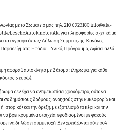
νωνίας με το Σωματείο μας: τηλ. 210 6923180 info@ala-
stikeLescheAutokinetouAla για πληροφορίες σχετικά με
 όλα τα έγγραφα όπως: Δήλωση Συμμετοχής, Κανόνες
 Παραδείγματα, Εφόδια – Υλικά, Πρόγραμμα, Αφίσα, αλλά
ιμή αφορά 1 αυτοκίνητο με 2 άτομα πλήρωμα, για κάθε
κόστος 5 ευρώ).
λήρωμα δεν έχει να αντιμετωπίσει χρονόμετρα, ούτε να
ναι σε δημόσιους δρόμους, ανοιχτούς στην κυκλοφορία και
ιστορικό) και την όρεξη, με εξοπλισμό το κέφι και την
αι να βρει κρυμμένα στοιχεία, εφοδιασμένοι με φακούς,
μπορεί να δηλώσει συμμετοχή. Δεν χρειάζονται ούτε ρολ