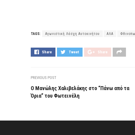
TAGS:
Αγωνιστική Λέσχη Αυτοκινήτου
ΑΛΑ
Φθινοπω
Share
Tweet
Share
PREVIOUS POST
Ο Μανώλης Χαλιβελάκης στο “Πάνω από τα
Όρια” του Φωτεινέλη