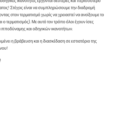
Οι οδηγικές ικανότητες έρχονται δεύτερες και περισσότερο
ματος! Στόχος είναι να συμπληρώσουμε την διαδρομή
νοντας στον τερματισμό χωρίς να χρειαστεί να ανοίξουμε το
ι ο τερματισμός). Με αυτό τον τρόπο όλοι έχουν ίσες
ς ιπποδύναμης και οδηγικών ικανοτήτων.
ιμένει η βράβευση και η διασκέδαση σε εστιατόριο της
όνου!
!