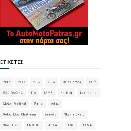
ΕΤΙΚΈΤΕΣ
2017
2018
2025
2026
Dirt Games
drift
EKO RACING
FIA
IAME
Karting
kartmania
Motor Festival
Patra
rotax
Rotax Max Challenge
Seajets
Skarta Ekato
Start Line
ΑΜΟΤΟΕ
ΑΟΛΑΠ
ΑΟΠ
ΑΣΜΑ