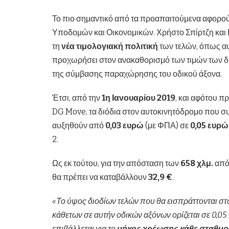
Το πιο σημαντικό από τα προαπαιτούμενα αφορο
Υποδομών και Οικονομικών. Χρήστο Σπίρτζη και 
τη
νέα τιμολογιακή πολιτική
των τελών, όπως αυ
προχωρήσει στον ανακαθορισμό των τιμών των διο
της σύμβασης παραχώρησης του οδικού άξονα.
Έτσι, από την
1η Ιανουαρίου 2019
, και αφότου π
DG Move, τα διόδια στον αυτοκινητόδρομο που σ
αυξηθούν από
0,03 ευρώ
(με ΦΠΑ) σε
0,05 ευρ
2.
Ως εκ τούτου, για την απόσταση των
658 χλμ.
από 
θα πρέπει να καταβάλλουν
32,9 €
.
«Το ύψος διοδίων τελών που θα εισπράττονται στ
κάθετων σε αυτήν οδικών αξόνων ορίζεται σε 0,05
επιβάλλεται για το
μήκος χρέωσης κάθε σταθμο