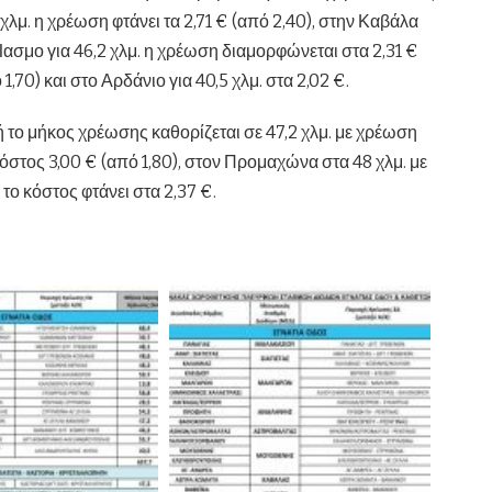
χλμ. η χρέωση φτάνει τα 2,71 € (από 2,40), στην Καβάλα
 Ίασμο για 46,2 χλμ. η χρέωση διαμορφώνεται στα 2,31 €
 1,70) και στο Αρδάνιο για 40,5 χλμ. στα 2,02 €.
ή το μήκος χρέωσης καθορίζεται σε 47,2 χλμ. με χρέωση
κόστος 3,00 € (από 1,80), στον Προμαχώνα στα 48 χλμ. με
 το κόστος φτάνει στα 2,37 €.