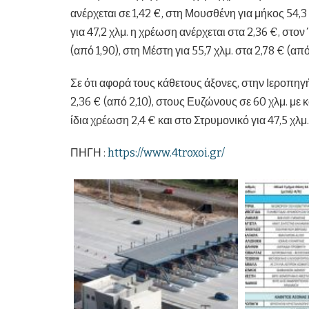
ανέρχεται σε 1,42 €, στη Μουσθένη για μήκος 54,3 
για 47,2 χλμ. η χρέωση ανέρχεται στα 2,36 €, στον
(από 1,90), στη Μέστη για 55,7 χλμ. στα 2,78 € (από
Σε ότι αφορά τους κάθετους άξονες, στην Ιεροπηγ
2,36 € (από 2,10), στους Ευζώνους σε 60 χλμ. με 
ίδια χρέωση 2,4 € και στο Στρυμονικό για 47,5 χλμ.
ΠΗΓΗ :
https://www.4troxoi.gr/