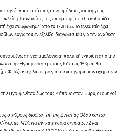
ύσε την έκδοση από τους συναρμόδιους υπουργούς
Ευκλείδη Τσακαλώτο, της απόφασης που θα καθορίζει
τή έχει συμφωνηθεί από το ΤΑΙΠΕΔ. Το τελευταίο έχει
δίων λόγω του εν εξελίξει διαγωνισμού για την ανάθεση
ροηγουμένως η νέα τιμολογιακή πολιτική εγκριθεί από την
υνδέει την Ηγουμενίτσα με τους Κήπους Έβρου θα
ώ
(με ΦΠΑ) ανά χιλιόμετρο για την κατηγορία των οχημάτων
την Ηγουμενίτσα έως τους Κήπους στον Έβρο, οι οδηγοί
ους σταθμούς διοδίων επί της Εγνατίας Οδού και των
 €/χλμ. με ΦΠΑ για την κατηγορία οχημάτων 2 και
ύ διοδίων
. Ισχύει από 1/1/2019, υπό την προϋπόθεση ότι