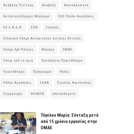
Ανάβαση Πιτίτσας
Αναβολή
Αποτελέsmατα
Αυτοκινητοδρόμιο Μεγάρων
ΕΚΟ Ράλλυ Ακρόπολις
ΕΛ.Λ.Α.Δ.Α.
ΕΠΑ
Εκλογές
Ελληνική Λέσχη Αυτοκινήτου Δυτικής Αττικής
Λέσχη 4χ4 Πάτρας
Μέγαρα
ΟΜΑΕ
Πάνω από τα όρια
Πανελλήνιο Πρωτάθλημα
Πρωτάθλημα
Πρόγραμμα
Ράλλυ
Ράλλυ Ακρόπολις
ΣΟΑΑ
Στράτος Φωτεινέλης
Συμμετοχές
ΦΙΛΜΠΑ
αποτελέσματα
Τόγελου Μαρία: Σύνταξη μετά
από 15 χρόνια εργασίας στην
ΟΜΑΕ