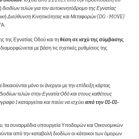
ή διοδίων τελών για τον αυτοκινητόδρομο της Εγνατίας
ενική Διεύθυνση Κινητικότητας και Μεταφορών (DG -MOVE)
ΥΑ.
ς της Εγνατίας Οδού και τη
θέση σε ισχύ της σύμβασης
α διαμορφώνεται με βάση τις σχετικές ρυθμίσεις της
δικαιούνται μόνο οι άνεργοι με την επίδειξη κάρτας
διοδίων τελών στην Εγνατία Οδό και στους καθέτους
ραφο 1 καταργείται και παύει να ισχύει
από την 01-01-
ου, τα συναρμόδια υπουργεία Υποδομών και Οικονομικών
ύνται από την καταβολή διοδίων οι κάτοικοι των όμορων