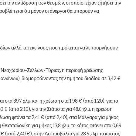
σει την αντίδραση των θεσμών, οι οποίοι είχαν ζητήσει την
ροβλέπεται ότι μόνον οι άνεργοι θα μπορούν να
δίων αλλά και εκείνους που πρόκειται να λειτουργήσουν
ήμα Νεοχωρίου-Σελλών-Τύριας, η περιοχή χρέωσης
ωαννίνων), διαμορφώνοντας την τιμή του διοδίου σε 3,42 €
 στα 39,7 χλμ. και η χρέωση στα 1,98 € (από 1,20), για το
 € (από 2,10), για την Σιάτιστα για 48,6 χλμ. η χρέωση
χρέωση φτάνει τα 2,41 € (από 2,40), στα Μάλγαρα για μήκος
τη Θεσσαλονίκη για μήκος 13,8 χλμ. το κότος φτάνει στα 0,69
4 € (από 2,40 €), στην Ασπροβάλτα για 28,5 χλμ. το κόστος