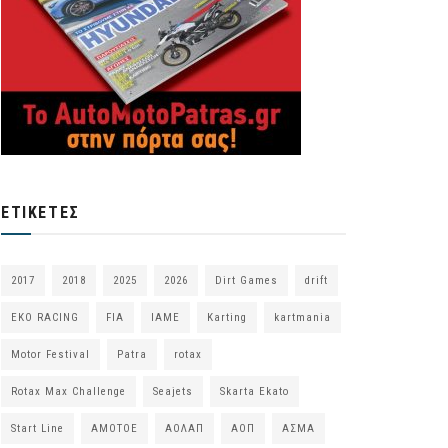
ΕΤΙΚΈΤΕΣ
2017
2018
2025
2026
Dirt Games
drift
EKO RACING
FIA
IAME
Karting
kartmania
Motor Festival
Patra
rotax
Rotax Max Challenge
Seajets
Skarta Ekato
Start Line
ΑΜΟΤΟΕ
ΑΟΛΑΠ
ΑΟΠ
ΑΣΜΑ