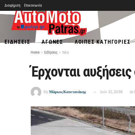
Διαφήμιση
Επικοινωνία
ΕΙΔΉΣΕΙΣ
ΑΓΏΝΕΣ
ΛΟΙΠΈΣ ΚΑΤΗΓΟΡΊΕΣ
Home
Ειδήσεις
Νέα
Έρχονται αυξήσεις 
by
Μάρκος Καπετανάκης
Ιούν 12, 2018
in