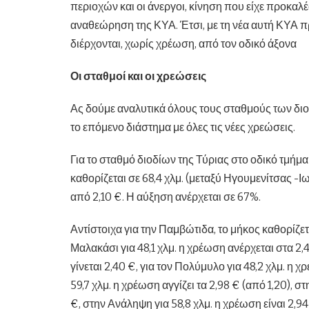
περιοχών και οι άνεργοι, κίνηση που είχε προκαλέ
αναθεώρηση της ΚΥΑ. Έτσι, με τη νέα αυτή ΚΥΑ π
διέρχονται, χωρίς χρέωση, από τον οδικό άξονα
Οι σταθμοί και οι χρεώσεις
Ας δούμε αναλυτικά όλους τους σταθμούς των διο
το επόμενο διάστημα με όλες τις νέες χρεώσεις.
Για το σταθμό διοδίων της Τύριας στο οδικό τμ
καθορίζεται σε 68,4 χλμ. (μεταξύ Ηγουμενίτσας -Ι
από 2,10 €. Η αύξηση ανέρχεται σε 67%.
Αντίστοιχα για την Παμβώτιδα, το μήκος καθορίζεται
Μαλακάσι για 48,1 χλμ. η χρέωση ανέρχεται στα 2,40
γίνεται 2,40 €, για τον Πολύμυλο για 48,2 χλμ. η 
59,7 χλμ. η χρέωση αγγίζει τα 2,98 € (από 1,20), σ
€, στην Ανάληψη για 58,8 χλμ. η χρέωση είναι 2,9