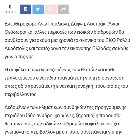
0
SHARES
Ελευθεροχώρι, Άνω Παύλιανη, Δάφνη, Λουτράκι, Άγιοι
Θεόδωροι και άλλες περιοχές των ειδικών διαδρομών θα
συνθέσουν για ακόμα μια χρονιά το σκηνικό του ΕΚΟ Ράλλυ
Ακρόπολις και ταυτόχρονα την εικόνα της Ελλάδας σε κάθε
γωνιά της γης.
Η ασφάλεια των αγωνιζομένων, των θεατών και κάθε
εμπλεκομένου είναι αδιαπραγμάτευτη για τη διοργάνωση,
όπως αδιαπραγμάτευτη είναι και η ανάγκη προστασίας του
περιβάλλοντος.
Δεδομένων των κλιματικών συνθηκών της προηγούμενης
περιόδου (δύο άνυδροι χειμώνες, ξηρασία) η παρουσία
θεατών εντός των ειδικών διαδρομών «οφείλει» να έχει
γνώμονα το περιβάλλον με ό,τι αυτό συνεπάγεται για την