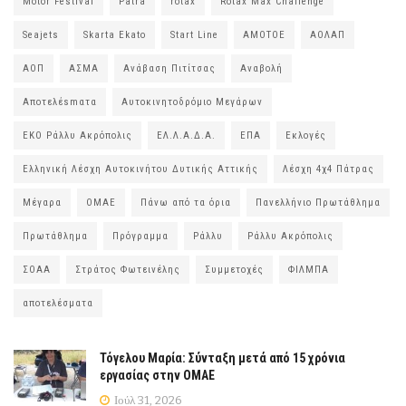
Motor Festival
Patra
rotax
Rotax Max Challenge
Seajets
Skarta Ekato
Start Line
ΑΜΟΤΟΕ
ΑΟΛΑΠ
ΑΟΠ
ΑΣΜΑ
Ανάβαση Πιτίτσας
Αναβολή
Αποτελέsmατα
Αυτοκινητοδρόμιο Μεγάρων
ΕΚΟ Ράλλυ Ακρόπολις
ΕΛ.Λ.Α.Δ.Α.
ΕΠΑ
Εκλογές
Ελληνική Λέσχη Αυτοκινήτου Δυτικής Αττικής
Λέσχη 4χ4 Πάτρας
Μέγαρα
ΟΜΑΕ
Πάνω από τα όρια
Πανελλήνιο Πρωτάθλημα
Πρωτάθλημα
Πρόγραμμα
Ράλλυ
Ράλλυ Ακρόπολις
ΣΟΑΑ
Στράτος Φωτεινέλης
Συμμετοχές
ΦΙΛΜΠΑ
αποτελέσματα
Τόγελου Μαρία: Σύνταξη μετά από 15 χρόνια
εργασίας στην ΟΜΑΕ
Ιούλ 31, 2026