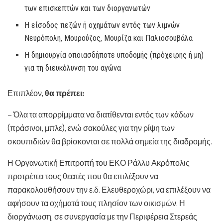
των επισκεπτών και των διοργανωτών
Η είσοδος πεζών ή οχημάτων εντός των λιμνών
Νευρόπολη, Μουρούζος, Μουρίζα και Παλιοσουβάλα
Η δημιουργία οποιασδήποτε υποδομής (πρόχειρης ή μη)
για τη διευκόλυνση του αγώνα
Επιπλέον,
θα πρέπει:
– Όλα τα απορρίμματα να διατίθενται εντός των κάδων
(πράσινοι, μπλε), ενώ σακούλες για την ρίψη των
σκουπιδιών θα βρίσκονται σε πολλά σημεία της διαδρομής.
Η Οργανωτική Επιτροπή του ΕΚΟ Ράλλυ Ακρόπολις
προτρέπει τους θεατές που θα επιλέξουν να
παρακολουθήσουν την ε.δ. Ελευθεροχώρι, να επιλέξουν να
αφήσουν τα οχήματά τους πλησίον των οικισμών. Η
διοργάνωση, σε συνεργασία με την Περιφέρεια Στερεάς