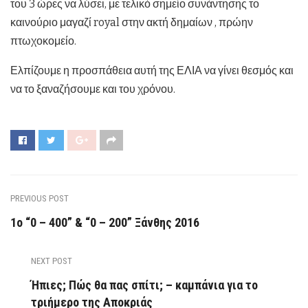
του 3 ώρες να λύσει, με τελικό σημείο συνάντησης το
καινούριο μαγαζί royal στην ακτή δημαίων , πρώην
πτωχοκομείο.
Ελπίζουμε η προσπάθεια αυτή της ΕΛΙΑ να γίνει θεσμός και
να το ξαναζήσουμε και του χρόνου.
PREVIOUS POST
1ο “0 – 400” & “0 – 200” Ξάνθης 2016
NEXT POST
Ήπιες; Πώς θα πας σπίτι; – καμπάνια για το
τριήμερο της Αποκριάς