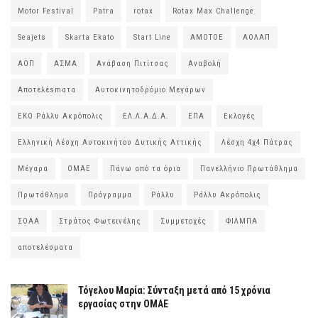
Motor Festival
Patra
rotax
Rotax Max Challenge
Seajets
Skarta Ekato
Start Line
ΑΜΟΤΟΕ
ΑΟΛΑΠ
ΑΟΠ
ΑΣΜΑ
Ανάβαση Πιτίτσας
Αναβολή
Αποτελέsmατα
Αυτοκινητοδρόμιο Μεγάρων
ΕΚΟ Ράλλυ Ακρόπολις
ΕΛ.Λ.Α.Δ.Α.
ΕΠΑ
Εκλογές
Ελληνική Λέσχη Αυτοκινήτου Δυτικής Αττικής
Λέσχη 4χ4 Πάτρας
Μέγαρα
ΟΜΑΕ
Πάνω από τα όρια
Πανελλήνιο Πρωτάθλημα
Πρωτάθλημα
Πρόγραμμα
Ράλλυ
Ράλλυ Ακρόπολις
ΣΟΑΑ
Στράτος Φωτεινέλης
Συμμετοχές
ΦΙΛΜΠΑ
αποτελέσματα
Τόγελου Μαρία: Σύνταξη μετά από 15 χρόνια
εργασίας στην ΟΜΑΕ