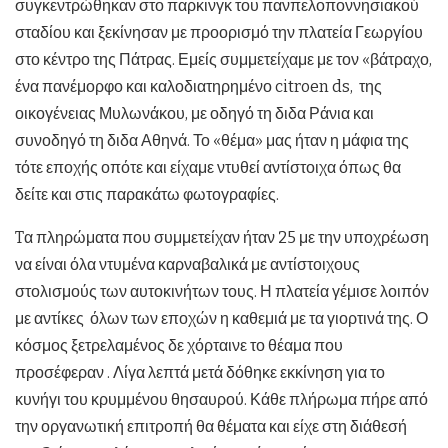
συγκεντρώθηκαν στο παρκινγκ του πανπελοποννησιακού
σταδίου και ξεκίνησαν με προορισμό την πλατεία Γεωργίου
στο κέντρο της Πάτρας. Εμείς συμμετείχαμε με τον «βάτραχο,
ένα πανέμορφο και καλοδιατηρημένο citroen ds, της
οικογένειας Μυλωνάκου, με οδηγό τη διδα Ράνια και
συνοδηγό τη διδα Αθηνά. Το «θέμα» μας ήταν η μάφια της
τότε εποχής οπότε και είχαμε ντυθεί αντίστοιχα όπως θα
δείτε και στις παρακάτω φωτογραφίες.
Tα πληρώματα που συμμετείχαν ήταν 25 με την υποχρέωση
να είναι όλα ντυμένα καρναβαλικά με αντίστοιχους
στολισμούς των αυτοκινήτων τους. Η πλατεία γέμισε λοιπόν
με αντίκες όλων των εποχών η καθεμιά με τα γιορτινά της. Ο
κόσμος ξετρελαμένος δε χόρταινε το θέαμα που
προσέφεραν . Λίγα λεπτά μετά δόθηκε εκκίνηση για το
κυνήγι του κρυμμένου θησαυρού. Κάθε πλήρωμα πήρε από
την οργανωτική επιτροπή θα θέματα και είχε στη διάθεσή