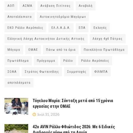
ΑΟΠ
ΑΣΜΑ
Ανάβαση Πιτίτσας
Αναβολή
Αποτελέsmατα
Αυτοκινητοδρόμιο Μεγάρων
ΕΚΟ Ράλλυ Ακρόπολις
ΕΛ.Λ.Α.Δ.Α.
ΕΠΑ
Εκλογές
Ελληνική Λέσχη Αυτοκινήτου Δυτικής Αττικής
Λέσχη 4χ4 Πάτρας
Μέγαρα
ΟΜΑΕ
Πάνω από τα όρια
Πανελλήνιο Πρωτάθλημα
Πρωτάθλημα
Πρόγραμμα
Ράλλυ
Ράλλυ Ακρόπολις
ΣΟΑΑ
Στράτος Φωτεινέλης
Συμμετοχές
ΦΙΛΜΠΑ
αποτελέσματα
Τόγελου Μαρία: Σύνταξη μετά από 15 χρόνια
εργασίας στην ΟΜΑΕ
Ιούλ 31, 2026
42ο AVIN Ράλλυ Φθιώτιδος 2026: Με 6 Ειδικές
Διαδρομές γύρω από τη Λαμία