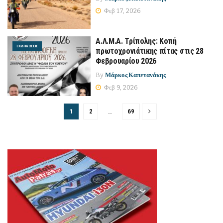
Φεβ 17, 2026
Α.Λ.Μ.Α. Τρίπολης: Κοπή
ΕΚΔΗΛΏΣΕΙΣ
πρωτοχρονιάτικης πίτας στις 28
Φεβρουαρίου 2026
By
Μάρκος Καπετανάκης
Φεβ 9, 2026
1
2
…
69