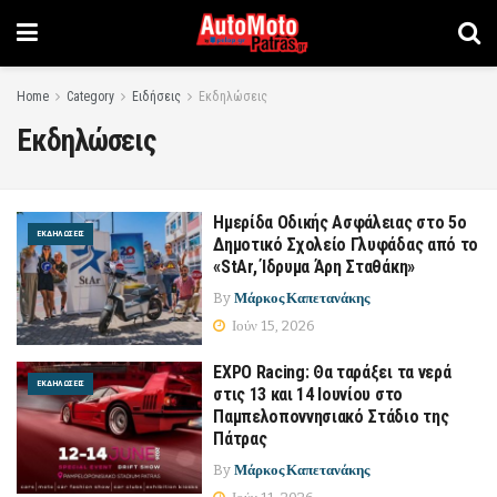
Home
Category
Ειδήσεις
Εκδηλώσεις
Εκδηλώσεις
Ημερίδα Οδικής Ασφάλειας στο 5ο
ΕΚΔΗΛΏΣΕΙΣ
Δημοτικό Σχολείο Γλυφάδας από το
«StAr, Ίδρυμα Άρη Σταθάκη»
By
Μάρκος Καπετανάκης
Ιούν 15, 2026
EXPO Racing: Θα ταράξει τα νερά
ΕΚΔΗΛΏΣΕΙΣ
στις 13 και 14 Ιουνίου στο
Παμπελοποννησιακό Στάδιο της
Πάτρας
By
Μάρκος Καπετανάκης