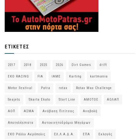
ΕΤΙΚΈΤΕΣ
2017
2018
2025
2026
Dirt Games
drift
EKO RACING
FIA
IAME
Karting
kartmania
Motor Festival
Patra
rotax
Rotax Max Challenge
Seajets
Skarta Ekato
Start Line
ΑΜΟΤΟΕ
ΑΟΛΑΠ
ΑΟΠ
ΑΣΜΑ
Ανάβαση Πιτίτσας
Αναβολή
Αποτελέsmατα
Αυτοκινητοδρόμιο Μεγάρων
ΕΚΟ Ράλλυ Ακρόπολις
ΕΛ.Λ.Α.Δ.Α.
ΕΠΑ
Εκλογές