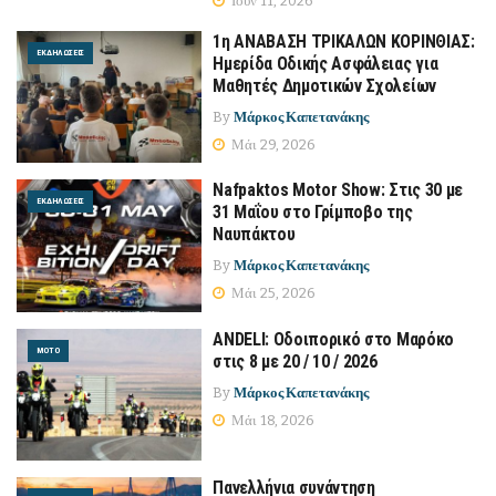
Ιούν 11, 2026
1η ΑΝΑΒΑΣΗ ΤΡΙΚΑΛΩΝ ΚΟΡΙΝΘΙΑΣ:
ΕΚΔΗΛΏΣΕΙΣ
Ημερίδα Οδικής Ασφάλειας για
Μαθητές Δημοτικών Σχολείων
By
Μάρκος Καπετανάκης
Μάι 29, 2026
Nafpaktos Motor Show: Στις 30 με
ΕΚΔΗΛΏΣΕΙΣ
31 Μαΐου στο Γρίμποβο της
Ναυπάκτου
By
Μάρκος Καπετανάκης
Μάι 25, 2026
ANDELI: Οδοιπορικό στο Μαρόκο
MOTO
στις 8 με 20 / 10 / 2026
By
Μάρκος Καπετανάκης
Μάι 18, 2026
Πανελλήνια συνάντηση