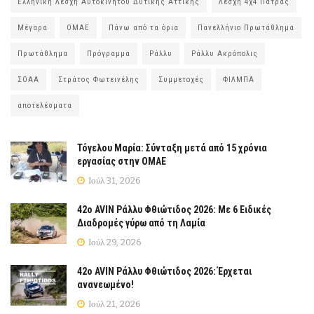
Ελληνική Λέσχη Αυτοκινήτου Δυτικής Αττικής
Λέσχη 4χ4 Πάτρας
Μέγαρα
ΟΜΑΕ
Πάνω από τα όρια
Πανελλήνιο Πρωτάθλημα
Πρωτάθλημα
Πρόγραμμα
Ράλλυ
Ράλλυ Ακρόπολις
ΣΟΑΑ
Στράτος Φωτεινέλης
Συμμετοχές
ΦΙΛΜΠΑ
αποτελέσματα
Τόγελου Μαρία: Σύνταξη μετά από 15 χρόνια
εργασίας στην ΟΜΑΕ
Ιούλ 31, 2026
42ο AVIN Ράλλυ Φθιώτιδος 2026: Με 6 Ειδικές
Διαδρομές γύρω από τη Λαμία
Ιούλ 29, 2026
42ο AVIN Ράλλυ Φθιώτιδος 2026: Έρχεται
ανανεωμένο!
Ιούλ 21, 2026