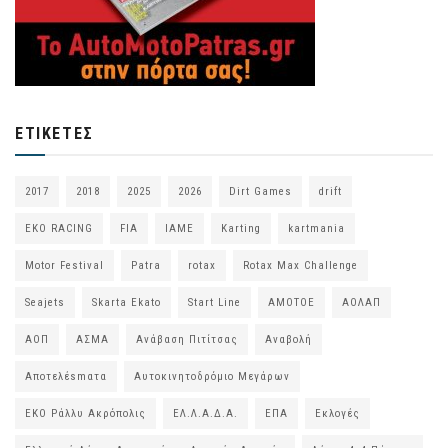
ΕΤΙΚΈΤΕΣ
2017
2018
2025
2026
Dirt Games
drift
EKO RACING
FIA
IAME
Karting
kartmania
Motor Festival
Patra
rotax
Rotax Max Challenge
Seajets
Skarta Ekato
Start Line
ΑΜΟΤΟΕ
ΑΟΛΑΠ
ΑΟΠ
ΑΣΜΑ
Ανάβαση Πιτίτσας
Αναβολή
Αποτελέsmατα
Αυτοκινητοδρόμιο Μεγάρων
ΕΚΟ Ράλλυ Ακρόπολις
ΕΛ.Λ.Α.Δ.Α.
ΕΠΑ
Εκλογές