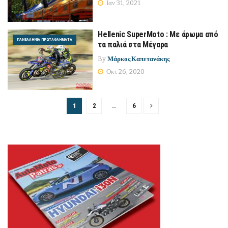
Ιαν 31, 2021
Hellenic SuperMoto : Με άρωμα από
ΠΑΝΕΛΛΉΝΙΑ ΠΡΩΤΑΘΛΉΜΑΤΑ
τα παλιά στα Μέγαρα
By
Μάρκος Καπετανάκης
Οκτ 26, 2020
1
2
…
6