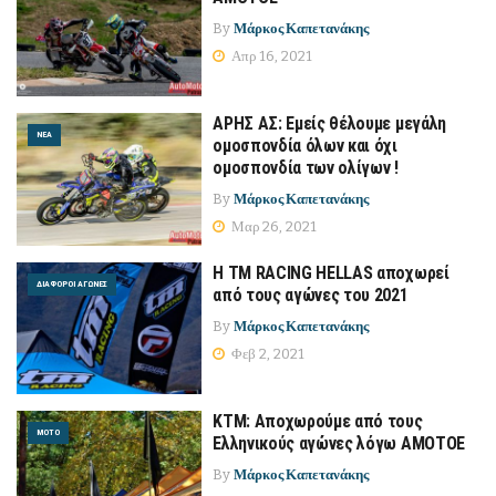
By
Μάρκος Καπετανάκης
Απρ 16, 2021
ΑΡΗΣ ΑΣ: Eμείς θέλουμε μεγάλη
ΝΈΑ
ομοσπονδία όλων και όχι
ομοσπονδία των ολίγων !
By
Μάρκος Καπετανάκης
Μαρ 26, 2021
H TM RACING HELLAS αποχωρεί
ΔΙΆΦΟΡΟΙ ΑΓΏΝΕΣ
από τους αγώνες του 2021
By
Μάρκος Καπετανάκης
Φεβ 2, 2021
KTM: Αποχωρούμε από τους
MOTO
Ελληνικούς αγώνες λόγω ΑΜΟΤΟΕ
By
Μάρκος Καπετανάκης