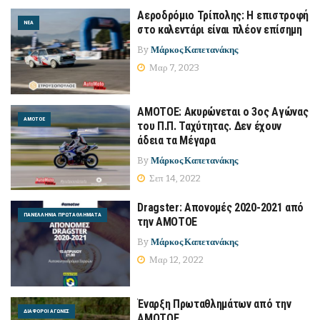
Αεροδρόμιο Τρίπολης: Η επιστροφή
ΝΈΑ
στο καλεντάρι είναι πλέον επίσημη
By
Μάρκος Καπετανάκης
Μαρ 7, 2023
ΑΜΟΤΟΕ: Ακυρώνεται ο 3ος Αγώνας
ΑΜΟΤΟΕ
του Π.Π. Ταχύτητας. Δεν έχουν
άδεια τα Μέγαρα
By
Μάρκος Καπετανάκης
Σεπ 14, 2022
Dragster: Απονομές 2020-2021 από
ΠΑΝΕΛΛΉΝΙΑ ΠΡΩΤΑΘΛΉΜΑΤΑ
την ΑΜΟΤΟΕ
By
Μάρκος Καπετανάκης
Μαρ 12, 2022
Έναρξη Πρωταθλημάτων από την
ΔΙΆΦΟΡΟΙ ΑΓΏΝΕΣ
ΑΜΟΤΟΕ