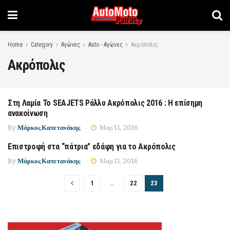
Home
Category
Αγώνες
Auto - Αγώνες
Ακρόπολις
Ακρόπολις
Στη Λαμία Το SEAJETS Ράλλυ Ακρόπολις 2016 : Η επίσημη
ΑΚΡΌΠΟΛΙΣ
ανακοίνωση
By
Μάρκος Καπετανάκης
Μαρ 11, 2016
Επιστροφή στα “πάτρια” εδάφη για το Ακρόπολις
ΑΚΡΌΠΟΛΙΣ
By
Μάρκος Καπετανάκης
Μαρ 11, 2016
1
…
22
23