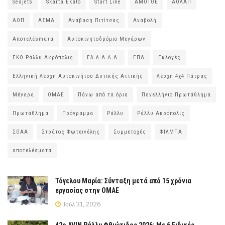
Seajets
Skarta Ekato
Start Line
ΑΜΟΤΟΕ
ΑΟΛΑΠ
ΑΟΠ
ΑΣΜΑ
Ανάβαση Πιτίτσας
Αναβολή
Αποτελέsmατα
Αυτοκινητοδρόμιο Μεγάρων
ΕΚΟ Ράλλυ Ακρόπολις
ΕΛ.Λ.Α.Δ.Α.
ΕΠΑ
Εκλογές
Ελληνική Λέσχη Αυτοκινήτου Δυτικής Αττικής
Λέσχη 4χ4 Πάτρας
Μέγαρα
ΟΜΑΕ
Πάνω από τα όρια
Πανελλήνιο Πρωτάθλημα
Πρωτάθλημα
Πρόγραμμα
Ράλλυ
Ράλλυ Ακρόπολις
ΣΟΑΑ
Στράτος Φωτεινέλης
Συμμετοχές
ΦΙΛΜΠΑ
αποτελέσματα
Τόγελου Μαρία: Σύνταξη μετά από 15 χρόνια
εργασίας στην ΟΜΑΕ
Ιούλ 31, 2026