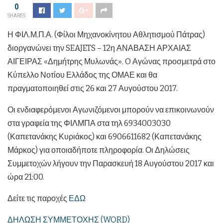
0
SHARES
Η ΦΙΛ.Μ.Π.Α. (Φίλοι Μηχανοκίνητου Αθλητισμού Πάτρας)
διοργανώνει την SEAJETS – 12η ΑΝΑΒΑΣΗ ΑΡΧΑΙΑΣ
ΑΙΓΕΙΡΑΣ «Δημήτρης Μυλωνάς». O Αγώνας προσμετρά στο
Κύπελλο Νοτίου Ελλάδος της ΟΜΑΕ και θα
πραγματοποιηθεί στις 26 και 27 Αυγούστου 2017.
Οι ενδιαφερόμενοι Αγωνιζόμενοι μπορούν να επικοινωνούν
στα γραφεία της ΦΙΛΜΠΑ στα τηλ 6934003030
(Καπετανάκης Κυριάκος) και 6906611682 (Καπετανάκης
Μάρκος) για οποιαδήποτε πληροφορία. Οι Δηλώσεις
Συμμετοχών λήγουν την Παρασκευή 18 Αυγούστου 2017 και
ώρα 21:00.
Δείτε τις παροχές
ΕΔΩ
ΔΗΛΩΣΗ ΣΥΜΜΕΤΟΧΗΣ (WORD)