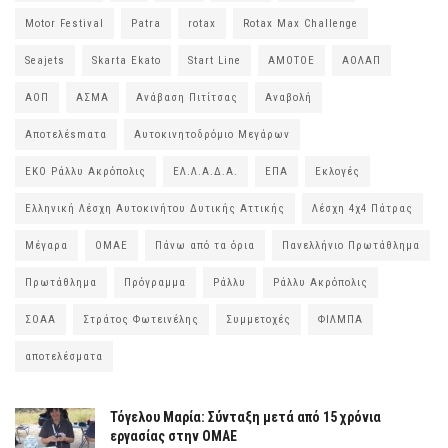
Motor Festival
Patra
rotax
Rotax Max Challenge
Seajets
Skarta Ekato
Start Line
ΑΜΟΤΟΕ
ΑΟΛΑΠ
ΑΟΠ
ΑΣΜΑ
Ανάβαση Πιτίτσας
Αναβολή
Αποτελέsmατα
Αυτοκινητοδρόμιο Μεγάρων
ΕΚΟ Ράλλυ Ακρόπολις
ΕΛ.Λ.Α.Δ.Α.
ΕΠΑ
Εκλογές
Ελληνική Λέσχη Αυτοκινήτου Δυτικής Αττικής
Λέσχη 4χ4 Πάτρας
Μέγαρα
ΟΜΑΕ
Πάνω από τα όρια
Πανελλήνιο Πρωτάθλημα
Πρωτάθλημα
Πρόγραμμα
Ράλλυ
Ράλλυ Ακρόπολις
ΣΟΑΑ
Στράτος Φωτεινέλης
Συμμετοχές
ΦΙΛΜΠΑ
αποτελέσματα
Τόγελου Μαρία: Σύνταξη μετά από 15 χρόνια
εργασίας στην ΟΜΑΕ