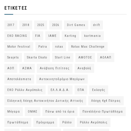
ΕΤΙΚΈΤΕΣ
2017
2018
2025
2026
Dirt Games
drift
EKO RACING
FIA
IAME
Karting
kartmania
Motor Festival
Patra
rotax
Rotax Max Challenge
Seajets
Skarta Ekato
Start Line
ΑΜΟΤΟΕ
ΑΟΛΑΠ
ΑΟΠ
ΑΣΜΑ
Ανάβαση Πιτίτσας
Αναβολή
Αποτελέsmατα
Αυτοκινητοδρόμιο Μεγάρων
ΕΚΟ Ράλλυ Ακρόπολις
ΕΛ.Λ.Α.Δ.Α.
ΕΠΑ
Εκλογές
Ελληνική Λέσχη Αυτοκινήτου Δυτικής Αττικής
Λέσχη 4χ4 Πάτρας
Μέγαρα
ΟΜΑΕ
Πάνω από τα όρια
Πανελλήνιο Πρωτάθλημα
Πρωτάθλημα
Πρόγραμμα
Ράλλυ
Ράλλυ Ακρόπολις