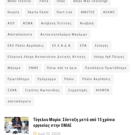
Motor Festival
Patra
rotax
Rotax Max Challenge
Seajets
Skarta Ekato
Start Line
ΑΜΟΤΟΕ
ΑΟΛΑΠ
ΑΟΠ
ΑΣΜΑ
Ανάβαση Πιτίτσας
Αναβολή
Αποτελέsmατα
Αυτοκινητοδρόμιο Μεγάρων
ΕΚΟ Ράλλυ Ακρόπολις
ΕΛ.Λ.Α.Δ.Α.
ΕΠΑ
Εκλογές
Ελληνική Λέσχη Αυτοκινήτου Δυτικής Αττικής
Λέσχη 4χ4 Πάτρας
Μέγαρα
ΟΜΑΕ
Πάνω από τα όρια
Πανελλήνιο Πρωτάθλημα
Πρωτάθλημα
Πρόγραμμα
Ράλλυ
Ράλλυ Ακρόπολις
ΣΟΑΑ
Στράτος Φωτεινέλης
Συμμετοχές
ΦΙΛΜΠΑ
αποτελέσματα
Τόγελου Μαρία: Σύνταξη μετά από 15 χρόνια
εργασίας στην ΟΜΑΕ
Ιούλ 31, 2026