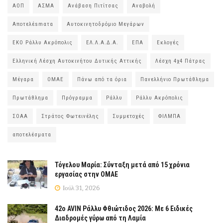
ΑΟΠ
ΑΣΜΑ
Ανάβαση Πιτίτσας
Αναβολή
Αποτελέsmατα
Αυτοκινητοδρόμιο Μεγάρων
ΕΚΟ Ράλλυ Ακρόπολις
ΕΛ.Λ.Α.Δ.Α.
ΕΠΑ
Εκλογές
Ελληνική Λέσχη Αυτοκινήτου Δυτικής Αττικής
Λέσχη 4χ4 Πάτρας
Μέγαρα
ΟΜΑΕ
Πάνω από τα όρια
Πανελλήνιο Πρωτάθλημα
Πρωτάθλημα
Πρόγραμμα
Ράλλυ
Ράλλυ Ακρόπολις
ΣΟΑΑ
Στράτος Φωτεινέλης
Συμμετοχές
ΦΙΛΜΠΑ
αποτελέσματα
Τόγελου Μαρία: Σύνταξη μετά από 15 χρόνια
εργασίας στην ΟΜΑΕ
Ιούλ 31, 2026
42ο AVIN Ράλλυ Φθιώτιδος 2026: Με 6 Ειδικές
Διαδρομές γύρω από τη Λαμία