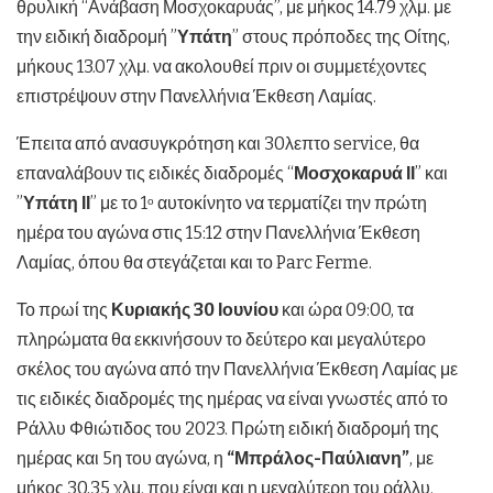
θρυλική “Ανάβαση Μοσχοκαρυάς”, με μήκος 14.79 χλμ. με
την ειδική διαδρομή ”
Υπάτη
” στους πρόποδες της Οίτης,
μήκους 13.07 χλμ. να ακολουθεί πριν οι συμμετέχοντες
επιστρέψουν στην Πανελλήνια Έκθεση Λαμίας.
Έπειτα από ανασυγκρότηση και 30λεπτο service, θα
επαναλάβουν τις ειδικές διαδρομές “
Μοσχοκαρυά ΙΙ
” και
”
Υπάτη ΙΙ
” με το 1
αυτοκίνητο να τερματίζει την πρώτη
ο
ημέρα του αγώνα στις 15:12 στην Πανελλήνια Έκθεση
Λαμίας, όπου θα στεγάζεται και το Parc Ferme.
Το πρωί της
Κυριακής 30 Ιουνίου
και ώρα 09:00, τα
πληρώματα θα εκκινήσουν το δεύτερο και μεγαλύτερο
σκέλος του αγώνα από την Πανελλήνια Έκθεση Λαμίας με
τις ειδικές διαδρομές της ημέρας να είναι γνωστές από το
Ράλλυ Φθιώτιδος του 2023. Πρώτη ειδική διαδρομή της
ημέρας και 5η του αγώνα, η
“Μπράλος-Παύλιανη”
, με
μήκος 30,35 χλμ. που είναι και η μεγαλύτερη του ράλλυ.