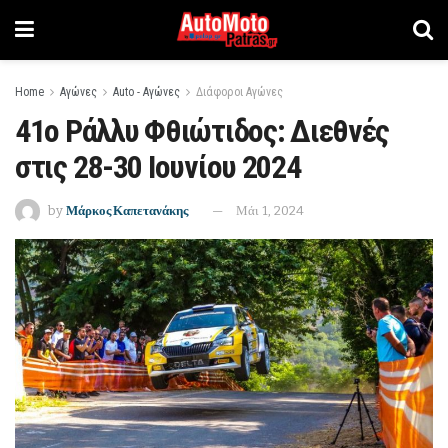
Home
Αγώνες
Auto - Αγώνες
Διάφοροι Αγώνες
41o Ράλλυ Φθιώτιδος: Διεθνές
στις 28-30 Ιουνίου 2024
by
Μάρκος Καπετανάκης
Μάι 1, 2024