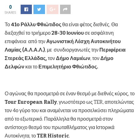
0
SHARES
Το
41ο
Ράλλυ Φθιώτιδος
θα είναι φέτος διεθνές. Θα
διεξαχθεί το τριήμερο
28-30 Ιουνίου
σε ασφάλτινη
επιφάνεια από την
Αγωνιστική Λέσχη Αυτοκινήτου
Λαμίας (Α.Λ.Α.Λ.)
, με συνδιοργανωτές την
Περιφέρεια
Στερεάς Ελλάδας,
τον
Δήμο Λαμιέων
, τον
Δήμο
Δελφών
και το
Επιμελητήριο Φθιώτιδος
.
Ο αγώνας θα προσμετρά σε έναν θεσμό με διεθνές κύρος, το
Tour European Rally
, γνωστότερο ως TER, αποτελώντας
τον 4ο γύρο του και αναμένεται να προσελκύσει πληρώματα
από το εξωτερικό. Παράλληλα θα προσμετρά στον
αντίστοιχο θεσμό του πρωταθλήματος για Ιστορικά
Αυτοκίνητα, το
TER Historic
.