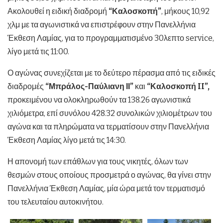
Ακολουθεί η ειδική διαδρομή
“Καλοσκοπή”
, μήκους 10,92
χλμ με τα αγωνιστικά να επιστρέφουν στην Πανελλήνια
Έκθεση Λαμίας, για το προγραμματισμένο 30λεπτο service,
λίγο μετά τις 11:00.
Ο αγώνας συνεχίζεται με το δεύτερο πέρασμα από τις ειδικές
διαδρομές
“Μπράλος-Παύλιανη ΙΙ”
και
“Καλοσκοπή II”,
προκειμένου να ολοκληρωθούν τα 138.26 αγωνιστικά
χιλιόμετρα, επί συνόλου 428.32 συνολικών χιλιομέτρων του
αγώνα και τα πληρώματα να τερματίσουν στην Πανελλήνια
Έκθεση Λαμίας λίγο μετά τις 14:30.
Η απονομή των επάθλων για τους νικητές, όλων των
θεσμών στους οποίους προσμετρά ο αγώνας, θα γίνει στην
Πανελλήνια Έκθεση Λαμίας, μία ώρα μετά τον τερματισμό
του τελευταίου αυτοκινήτου.