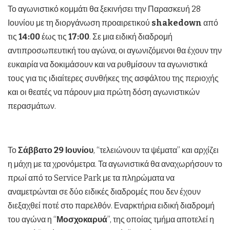
Το αγωνιστικό κομμάτι θα ξεκινήσει την Παρασκευή 28
Ιουνίου με τη διοργάνωση προαιρετικού
shakedown
από
τις
14:00
έως τις
17:00
. Σε μια ειδική διαδρομή
αντιπροσωπευτική του αγώνα, οι αγωνιζόμενοι θα έχουν την
ευκαιρία να δοκιμάσουν και να ρυθμίσουν τα αγωνιστικά
τους για τις ιδιαίτερες συνθήκες της ασφάλτου της περιοχής
και οι θεατές να πάρουν μια πρώτη δόση αγωνιστικών
περασμάτων.
Το
Σάββατο 29 Ιουνίου
, “τελειώνουν τα ψέματα” και αρχίζει
η μάχη με τα χρονόμετρα. Τα αγωνιστικά θα αναχωρήσουν το
πρωί από το Service Park με τα πληρώματα να
αναμετρώνται σε δύο ειδικές διαδρομές που δεν έχουν
διεξαχθεί ποτέ στο παρελθόν. Εναρκτήρια ειδική διαδρομή
του αγώνα η “
Μοσχοκαρυά
”, της οποίας τμήμα αποτελεί η