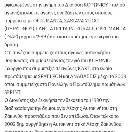
αφιερωμένος στην μνήμη του Διονύση ΚΟΡΩΝΙΟΥ, παλιού
αγωνιζομένου σε αγώνες αναβάσεων στους οποίους
συμμετείχε με OPEL MANTA, ZASTAVA YUGO
(ΠΕΡΑΤΙΝΟΥ), LΑNCIA DELTA INTEGRALE, OPEL MANDA
(TSAF) μέχρι το 1989 όπου και σταμάτησε την ενεργό του
δράση.
Στη συνέχεια συμμετείχε στους αγώνες αυτοκινήτου
βοηθώντας-συμβουλεύοντας τον γιό του ΚΟΡΩΝΙΟ
Γεώργιο που συμμετείχε σε αγώνες KART, στο ενιαίο
πρωτάθλημα με SEAT LEON και ΑΝΑΒΑΣΕΙΣ μέχρι το 2008
όπου συμμετείχε στο Πανελλήνιο Πρωτάθλημα Χωμάτινων
SPRINT.
Ο Διονύσης είχε ξεκινήσει την δεκαετία του 1980 την
διαδικασία για την δημιουργία Λέσχης Αυτοκινήτου στη
Ζάκυνθο, προσπάθεια που δεν απέδωσε. Όταν τελικά το
2002 δημιουργήθηκε η Αυτοκινητιστική Λέσχη Ζακύνθου,