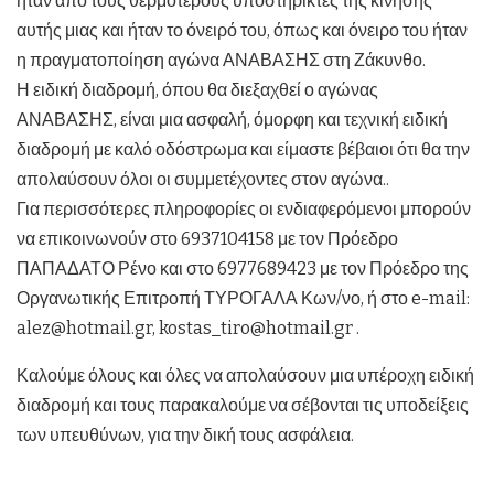
ήταν από τους θερμότερους υποστηρικτές της κίνησης
αυτής μιας και ήταν το όνειρό του, όπως και όνειρο του ήταν
η πραγματοποίηση αγώνα ΑΝΑΒΑΣΗΣ στη Ζάκυνθο.
Η ειδική διαδρομή, όπου θα διεξαχθεί ο αγώνας
ΑΝΑΒΑΣΗΣ, είναι μια ασφαλή, όμορφη και τεχνική ειδική
διαδρομή με καλό οδόστρωμα και είμαστε βέβαιοι ότι θα την
απολαύσουν όλοι οι συμμετέχοντες στον αγώνα..
Για περισσότερες πληροφορίες οι ενδιαφερόμενοι μπορούν
να επικοινωνούν στο 6937104158 με τον Πρόεδρο
ΠΑΠΑΔΑΤΟ Ρένο και στο 6977689423 με τον Πρόεδρο της
Οργανωτικής Επιτροπή ΤΥΡΟΓΑΛΑ Κων/νο, ή στο e-mail:
alez@hotmail.gr, kostas_tiro@hotmail.gr .
Καλούμε όλους και όλες να απολαύσουν μια υπέροχη ειδική
διαδρομή και τους παρακαλούμε να σέβονται τις υποδείξεις
των υπευθύνων, για την δική τους ασφάλεια.