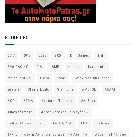
ΕΤΙΚΈΤΕΣ
2017
2018
2025
2026
Dirt Games
drift
EKO RACING
FIA
IAME
Karting
kartmania
Motor Festival
Patra
rotax
Rotax Max Challenge
Seajets
Skarta Ekato
Start Line
ΑΜΟΤΟΕ
ΑΟΛΑΠ
ΑΟΠ
ΑΣΜΑ
Ανάβαση Πιτίτσας
Αναβολή
Αποτελέsmατα
Αυτοκινητοδρόμιο Μεγάρων
ΕΚΟ Ράλλυ Ακρόπολις
ΕΛ.Λ.Α.Δ.Α.
ΕΠΑ
Εκλογές
Ελληνική Λέσχη Αυτοκινήτου Δυτικής Αττικής
Λέσχη 4χ4 Πάτρας