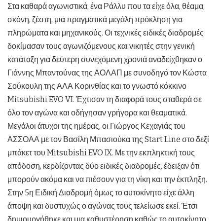
Στα καθαρά αγωνιστικά, ένα Ράλλυ που τα είχε όλα, θέαμα,
σκόνη, ζέστη, μια πραγματικά μεγάλη πρόκληση για
πληρώματα και μηχανικούς. Οι τεχνικές ειδικές διαδρομές
δοκίμασαν τους αγωνιζόμενους και νικητές στην γενική
κατάταξη για δεύτερη συνεχόμενη χρονιά αναδείχθηκαν ο
Γιάννης Μπαντούνας της ΑΟΛΑΠ με συνοδηγό τον Κώστα
Σούκουλη της ΑΛΑ Κορινθίας και το γνωστό κόκκινο
Mitsubishi EVO VI. Έχτισαν τη διαφορά τους σταθερά σε
όλο τον αγώνα και οδήγησαν γρήγορα και θεαματικά.
Μεγάλοι άτυχοι της ημέρας, οι Γιώργος Κεχαγιάς του
ΑΣΣΟΑΑ με τον Βασίλη Μπασιούκα της Start Line στο δεξί
μπάκετ του Mitsubishi EVO IX. Με την εκπληκτική τους
απόδοση, κερδίζοντας δύο ειδικές διαδρομές, έδειξαν ότι
μπορούν ακόμα και να πιέσουν για τη νίκη και την έκπληξη.
Στην 5η Ειδική Διαδρομή όμως το αυτοκίνητο είχε άλλη
άποψη και δυστυχώς ο αγώνας τους τελείωσε εκεί. Έτσι
δημιουργήθηκε και μια καθυστέρηση καθώς το αυτοκίνητο