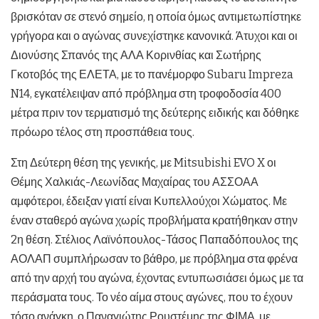
βρισκόταν σε στενό σημείο, η οποία όμως αντιμετωπίστηκε
γρήγορα και ο αγώνας συνεχίστηκε κανονικά. Άτυχοι και οι
Διονύσης Σπανός της ΑΛΑ Κορινθίας και Σωτήρης
Γκοτοβός της ΕΛΕΤΑ, με το πανέμορφο Subaru Impreza
N14, εγκατέλειψαν από πρόβλημα στη τροφοδοσία 400
μέτρα πριν τον τερματισμό της δεύτερης ειδικής και δόθηκε
πρόωρο τέλος στη προσπάθεια τους.
Στη Δεύτερη θέση της γενικής, με Mitsubishi EVO X οι
Θέμης Χαλκιάς-Λεωνίδας Μαχαίρας του ΑΣΣΟΑΑ
αμφότεροι, έδειξαν γιατί είναι Κυπελλούχοι Χώματος. Με
έναν σταθερό αγώνα χωρίς προβλήματα κρατήθηκαν στην
2η θέση. Στέλιος Λαϊνόπουλος-Τάσος Παπαδόπουλος της
ΑΟΛΑΠ συμπλήρωσαν το βάθρο, με πρόβλημα στα φρένα
από την αρχή του αγώνα, έχοντας εντυπωσιάσει όμως με τα
περάσματα τους. Το νέο αίμα στους αγώνες, που το έχουν
τόσο ανάγκη, ο Παναγιώτης Ρουστέμης της ΦΙΜΑ, με