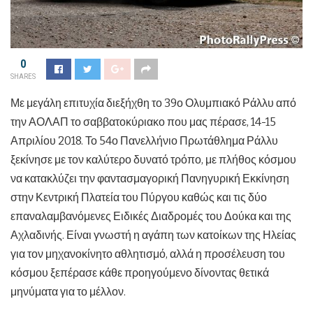
0
SHARES
Με μεγάλη επιτυχία διεξήχθη το 39ο Ολυμπιακό Ράλλυ από
την ΑΟΛΑΠ το σαββατοκύριακο που μας πέρασε, 14-15
Απριλίου 2018. Το 54ο Πανελλήνιο Πρωτάθλημα Ράλλυ
ξεκίνησε με τον καλύτερο δυνατό τρόπο, με πλήθος κόσμου
να κατακλύζει την φαντασμαγορική Πανηγυρική Εκκίνηση
στην Κεντρική Πλατεία του Πύργου καθώς και τις δύο
επαναλαμβανόμενες Ειδικές Διαδρομές του Δούκα και της
Αχλαδινής. Είναι γνωστή η αγάπη των κατοίκων της Ηλείας
για τον μηχανοκίνητο αθλητισμό, αλλά η προσέλευση του
κόσμου ξεπέρασε κάθε προηγούμενο δίνοντας θετικά
μηνύματα για το μέλλον.