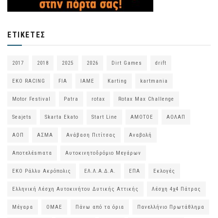
ΕΤΙΚΈΤΕΣ
2017
2018
2025
2026
Dirt Games
drift
EKO RACING
FIA
IAME
Karting
kartmania
Motor Festival
Patra
rotax
Rotax Max Challenge
Seajets
Skarta Ekato
Start Line
ΑΜΟΤΟΕ
ΑΟΛΑΠ
ΑΟΠ
ΑΣΜΑ
Ανάβαση Πιτίτσας
Αναβολή
Αποτελέsmατα
Αυτοκινητοδρόμιο Μεγάρων
ΕΚΟ Ράλλυ Ακρόπολις
ΕΛ.Λ.Α.Δ.Α.
ΕΠΑ
Εκλογές
Ελληνική Λέσχη Αυτοκινήτου Δυτικής Αττικής
Λέσχη 4χ4 Πάτρας
Μέγαρα
ΟΜΑΕ
Πάνω από τα όρια
Πανελλήνιο Πρωτάθλημα