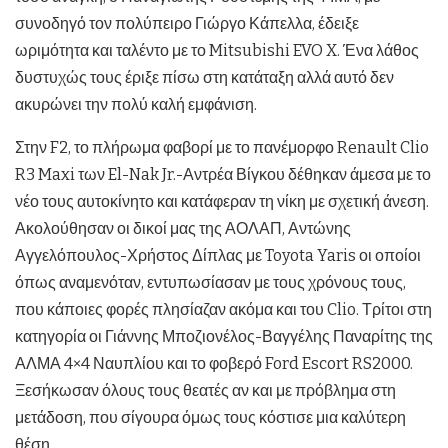
συνοδηγό τον πολύπειρο Γιώργο Κάπελλα, έδειξε
ωριμότητα και ταλέντο με το Mitsubishi EVO X. Ένα λάθος
δυστυχώς τους έριξε πίσω στη κατάταξη αλλά αυτό δεν
ακυρώνει την πολύ καλή εμφάνιση.
Στην F2, το πλήρωμα φαβορί με το πανέμορφο Renault Clio
R3 Maxi των El-Nak Jr.-Αντρέα Βίγκου δέθηκαν άμεσα με το
νέο τους αυτοκίνητο και κατάφεραν τη νίκη με σχετική άνεση.
Ακολούθησαν οι δικοί μας της ΑΟΛΑΠ, Αντώνης
Αγγελόπουλος-Χρήστος Δίπλας με Toyota Yaris οι οποίοι
όπως αναμενόταν, εντυπωσίασαν με τους χρόνους τους,
που κάποιες φορές πλησίαζαν ακόμα και του Clio. Τρίτοι στη
κατηγορία οι Γιάννης Μποζιονέλος-Βαγγέλης Παναρίτης της
ΑΛΜΑ 4×4 Ναυπλίου και το φοβερό Ford Escort RS2000.
Ξεσήκωσαν όλους τους θεατές αν και με πρόβλημα στη
μετάδοση, που σίγουρα όμως τους κόστισε μια καλύτερη
θέση.