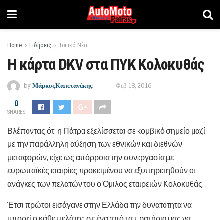
Home
Ειδήσεις
Τοπικά Νέα
Η κάρτα DKV στα ΠΥΚ Κολοκυθάς
by
Μάρκος Καπετανάκης
Φεβ 18, 2016
0
SHARES
Βλέποντας ότι η Πάτρα εξελίσσεται σε κομβικό σημείο μαζί
με την παράλληλη αύξηση των εθνικών και διεθνών
μεταφορών, είχε ως απόρροια την συνεργασία με
ευρωπαϊκές εταιρίες προκειμένου να εξυπηρετηθούν οι
ανάγκες των πελατών του ο Όμιλος εταιρειών Κολοκυθάς. .
Έτσι πρώτοι εισάγανε στην Ελλάδα την δυνατότητα να
μπορεί ο κάθε πελάτης σε ένα από τα πρατήρια μας να