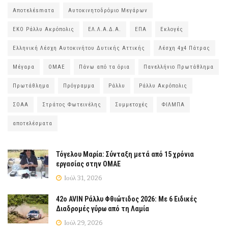
Αποτελέsmατα
Αυτοκινητοδρόμιο Μεγάρων
ΕΚΟ Ράλλυ Ακρόπολις
ΕΛ.Λ.Α.Δ.Α.
ΕΠΑ
Εκλογές
Ελληνική Λέσχη Αυτοκινήτου Δυτικής Αττικής
Λέσχη 4χ4 Πάτρας
Μέγαρα
ΟΜΑΕ
Πάνω από τα όρια
Πανελλήνιο Πρωτάθλημα
Πρωτάθλημα
Πρόγραμμα
Ράλλυ
Ράλλυ Ακρόπολις
ΣΟΑΑ
Στράτος Φωτεινέλης
Συμμετοχές
ΦΙΛΜΠΑ
αποτελέσματα
Τόγελου Μαρία: Σύνταξη μετά από 15 χρόνια
εργασίας στην ΟΜΑΕ
Ιούλ 31, 2026
42ο AVIN Ράλλυ Φθιώτιδος 2026: Με 6 Ειδικές
Διαδρομές γύρω από τη Λαμία
Ιούλ 29, 2026