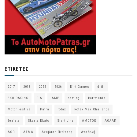
ΕΤΙΚΈΤΕΣ
2017
2018
2025
2026
Dirt Games
drift
EKO RACING
FIA
IAME
Karting
kartmania
Motor Festival
Patra
rotax
Rotax Max Challenge
Seajets
Skarta Ekato
Start Line
ΑΜΟΤΟΕ
ΑΟΛΑΠ
ΑΟΠ
ΑΣΜΑ
Ανάβαση Πιτίτσας
Αναβολή