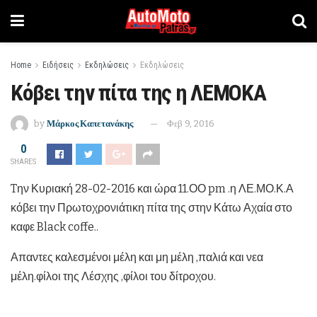
Home
Ειδήσεις
Εκδηλώσεις
Εκδηλώσεις
Κόβει την πίτα της η ΛΕΜΟΚΑ
by
Μάρκος Καπετανάκης
Φεβ 9, 2016
0
SHARES
Tην Κυριακή 28-02-2016 και ώρα 11.ΟΟ pm .η ΛΕ.ΜΟ.Κ.Α
κόβει την Πρωτοχρονιάτικη πίτα της στην Κάτω Αχαία στο
καφε Black coffe..
Απαντες καλεσμένοι μέλη και μη μέλη ,παλιά και νεα
μέλη.φίλοι της Λέσχης ,φίλοι του δίτροχου.