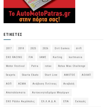
ΕΤΙΚΈΤΕΣ
2017
2018
2025
2026
Dirt Games
drift
EKO RACING
FIA
IAME
Karting
kartmania
Motor Festival
Patra
rotax
Rotax Max Challenge
Seajets
Skarta Ekato
Start Line
ΑΜΟΤΟΕ
ΑΟΛΑΠ
ΑΟΠ
ΑΣΜΑ
Ανάβαση Πιτίτσας
Αναβολή
Αποτελέsmατα
Αυτοκινητοδρόμιο Μεγάρων
ΕΚΟ Ράλλυ Ακρόπολις
ΕΛ.Λ.Α.Δ.Α.
ΕΠΑ
Εκλογές