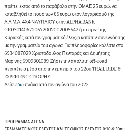
πρέπει εκτός από το παράβολο στην ΟΜΑΕ 25 ευρώ, να
καταβληθεί το ποσό των 85 ευρώ στον λογαριασμό της
Α.Λ.Μ.Α. 4Χ4 ΝΑΥΠΛΙΟΥ στην ALPHA BANK
GR0301406720672002002005642 ή το πρωί της
Κυριακής κατά τον γραμματικό έλεγχο κατόπιν συνεννόησης
με την γραμματεία του αγώνα. Για πληροφορίες καλέστε στο
6934087029 Χριστόδουλος Πενταράς και Δημήτρης
Μαρίνης 6909801089. Ζήστε την απόλυτη off-road
περιπέτεια μέσα από την εμπειρία του 22ου TRAIL RIDE &
EXPERIENCE TROPHY.
Δείτε
εδώ
πλάνα από τον αγώνα του 2022.
ΠΡΟΓΡΑΜΜΑ ΑΓΩΝΑ
ΓΡΑΜΜΑΤΕΙΑΚΟΣ ΕΛΕΧΓΟΣ ΚΑΙ ΤΕΧΝΙΚΟΣ ΕΛΕΧΓΟΣ 8:30-9:30πμ