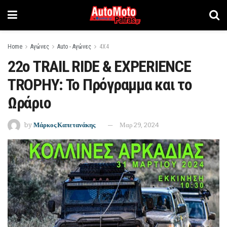
Home
Αγώνες
Auto - Αγώνες
4Χ4
22ο TRAIL RIDE & EXPERIENCE
TROPHY: Το Πρόγραμμα και το
Ωράριο
by
Μάρκος Καπετανάκης
Μαρ 29, 2024