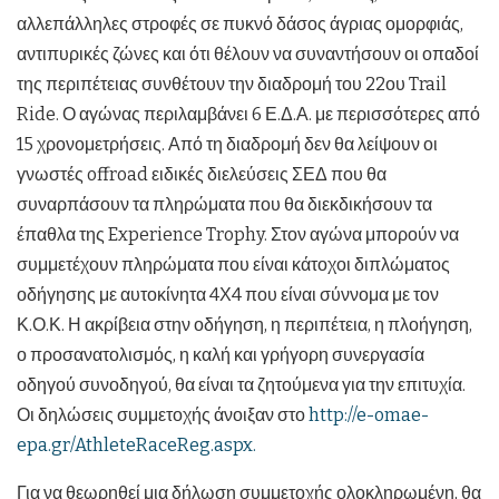
αλλεπάλληλες στροφές σε πυκνό δάσος άγριας ομορφιάς,
αντιπυρικές ζώνες και ότι θέλουν να συναντήσουν οι οπαδοί
της περιπέτειας συνθέτουν την διαδρομή του 22ου Trail
Ride. Ο αγώνας περιλαμβάνει 6 Ε.Δ.Α. με περισσότερες από
15 χρονομετρήσεις. Από τη διαδρομή δεν θα λείψουν οι
γνωστές offroad ειδικές διελεύσεις ΣΕΔ που θα
συναρπάσουν τα πληρώματα που θα διεκδικήσουν τα
έπαθλα της Experience Trophy. Στον αγώνα μπορούν να
συμμετέχουν πληρώματα που είναι κάτοχοι διπλώματος
οδήγησης με αυτοκίνητα 4Χ4 που είναι σύννομα με τον
Κ.Ο.Κ. Η ακρίβεια στην οδήγηση, η περιπέτεια, η πλοήγηση,
ο προσανατολισμός, η καλή και γρήγορη συνεργασία
οδηγού συνοδηγού, θα είναι τα ζητούμενα για την επιτυχία.
Οι δηλώσεις συμμετοχής άνοιξαν στο
http://e-omae-
epa.gr/AthleteRaceReg.aspx
.
Για να θεωρηθεί μια δήλωση συμμετοχής ολοκληρωμένη, θα