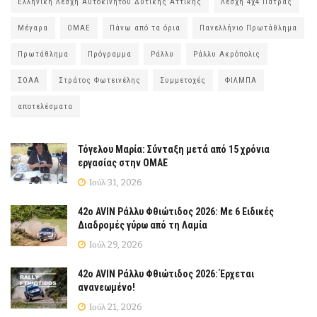
Ελληνική Λέσχη Αυτοκινήτου Δυτικής Αττικής
Λέσχη 4χ4 Πάτρας
Μέγαρα
ΟΜΑΕ
Πάνω από τα όρια
Πανελλήνιο Πρωτάθλημα
Πρωτάθλημα
Πρόγραμμα
Ράλλυ
Ράλλυ Ακρόπολις
ΣΟΑΑ
Στράτος Φωτεινέλης
Συμμετοχές
ΦΙΛΜΠΑ
αποτελέσματα
Τόγελου Μαρία: Σύνταξη μετά από 15 χρόνια
εργασίας στην ΟΜΑΕ
Ιούλ 31, 2026
42ο AVIN Ράλλυ Φθιώτιδος 2026: Με 6 Ειδικές
Διαδρομές γύρω από τη Λαμία
Ιούλ 29, 2026
42ο AVIN Ράλλυ Φθιώτιδος 2026: Έρχεται
ανανεωμένο!
Ιούλ 21, 2026