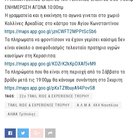
ΕΝΗΜΕΡΩΣΗ ΑΓΩΝΑ 10:00πμ
Η γραμματεία και η εκκίνηση το αγωνα γινεται στο χωριό
Κολλίνες Αρκαδίας στο κάστρο του Αγίου Κωνσταντίνου:
https://maps.app.goo.gl/jznCWFT2MPPtScSb6
Τα πληρωματα να φροντίσουν να έχουν γεμίσει καύσιμα δεν
είναι εύκολο ο ανεφοδιασμός τελευταίο πρατηριο υγρών
καυσίμων στη Κερασιτσα:
https://maps.app.goo.gl/KDZrK2kKpDXAf5vM9
Τα πληρώματα που θα είναι στη περιοχή από το Σάββατο το
βράδυ μετά τις 19:00μμ θα κάνουμε συνάντηση στο Σκυριτη:
https://maps.app.goo.gl/pKxTZ8buyA94PovS8
TAGS:
22ο TRAIL RIDE & EXPERIENCE TROPHY
TRAIL RIDE & EXPERIENCE TROPHY
Α.Λ.Μ.Α. 4Χ4 Ναυπλίου
ΑΛΜΑ Τρίπολης