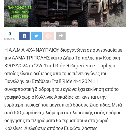
0
SHARES
Η Α.Λ.Μ.Α. 4Χ4 ΝΑΥΠΛΙΟΥ διοργανώνει σε συνεργασία με
την ΑΛΜΑ ΤΡΙΠΟΛΗΣ και το Δήμο Τρίπολης την Κυριακή
31/03/2024 το “22ο Trail Ride & Experience Trophy, ο
οποίος είναι ο δεύτερος από τους πέντε αγώνες του
Πανελλήνιου Επάθλου Trail Ride 4×4 2024. Η
συναρπαστική διαδρομή του αγώνα έχει εκκίνηση από το
γραφικό χωριό Κολλίνες Αρκαδίας και κινείται στην
ευρύτερη περιοχή του μαγευτικού δάσους Σκιρίτιδας. Μετά
από 100 χωμάτινα χιλιόμετρα απολαυστικής εκτός δρόμου
οδήγησης τα πληρώματα θα τερματίσουν στο χωριό
Κολλίνες. Διελεύσεις από τον Ευρώτα, λάσπες,