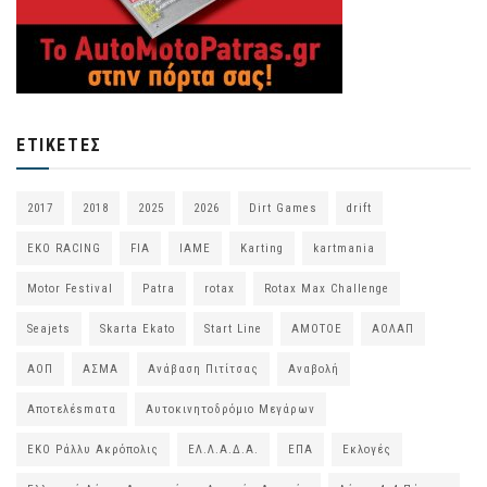
ΕΤΙΚΈΤΕΣ
2017
2018
2025
2026
Dirt Games
drift
EKO RACING
FIA
IAME
Karting
kartmania
Motor Festival
Patra
rotax
Rotax Max Challenge
Seajets
Skarta Ekato
Start Line
ΑΜΟΤΟΕ
ΑΟΛΑΠ
ΑΟΠ
ΑΣΜΑ
Ανάβαση Πιτίτσας
Αναβολή
Αποτελέsmατα
Αυτοκινητοδρόμιο Μεγάρων
ΕΚΟ Ράλλυ Ακρόπολις
ΕΛ.Λ.Α.Δ.Α.
ΕΠΑ
Εκλογές