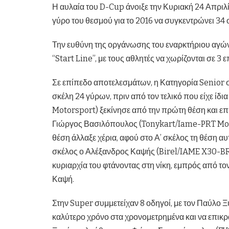
Η αυλαία του D-Cup άνοιξε την Κυριακή 24 Απριλ
γύρο του θεσμού για το 2016 να συγκεντρώνει 34
Την ευθύνη της οργάνωσης του εναρκτήριου αγών
“Start Line”, με τους αθλητές να χωρίζονται σε 3 
Σε επίπεδο αποτελεσμάτων, η Κατηγορία Senior 
σκέλη 24 γύρων, πριν από τον τελικό που είχε ίδι
Motorsport) ξεκίνησε από την πρώτη θέση και επι
Γιώργος Βασιλόπουλος (Tonykart/Iame-PRT Motor
θέση άλλαξε χέρια, αφού στο Α’ σκέλος τη θέση α
σκέλος ο Αλέξανδρος Καψής (Birel/IAME X30-BRT)
κυριαρχία του φτάνοντας στη νίκη, εμπρός από τ
Καψή.
Στην Super συμμετείχαν 8 οδηγοί, με τον Παύλο 
καλύτερο χρόνο στα χρονομετρημένα και να επικρατε