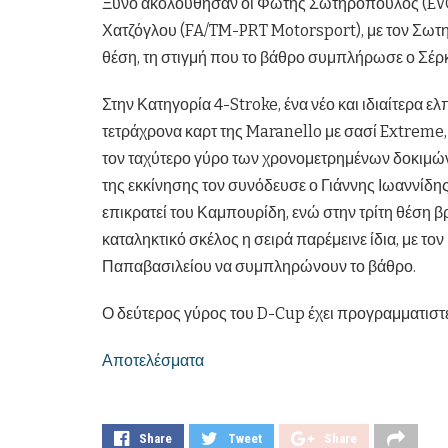
Ξυνό ακολούθησαν οι Φώτης Σωτηρόπουλος (EVO
Χατζόγλου (FA/TM-PRT Motorsport), με τον Σωτη
θέση, τη στιγμή που το βάθρο συμπλήρωσε ο Σέρ
Στην Κατηγορία 4-Stroke, ένα νέο και ιδιαίτερα 
τετράχρονα καρτ της Maranello με σασί Extreme,
τον ταχύτερο γύρο των χρονομετρημένων δοκιμώ
της εκκίνησης τον συνόδευσε ο Γιάννης Ιωαννίδης.
επικρατεί του Καμπουρίδη, ενώ στην τρίτη θέση β
καταληκτικό σκέλος η σειρά παρέμεινε ίδια, με το
Παπαβασιλείου να συμπληρώνουν το βάθρο.
Ο δεύτερος γύρος του D-Cup έχει προγραμματιστεί
Αποτελέσματα
Share
Tweet
Share