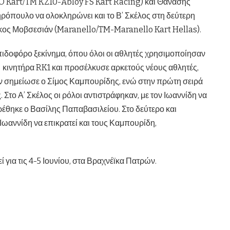
 Kart/TM KZ10-Abloy FS Kart Racing) και Θανάσης
ρόπουλο να ολοκληρώνει και το Β’ Σκέλος στη δεύτερη
κος Μοβσεσιάν (Maranello/TM-Maranello Kart Hellas).
ελπιδοφόρο ξεκίνημα, όπου όλοι οι αθλητές χρησιμοποίησαν
 κινητήρα RK1 και προσέλκυσε αρκετούς νέους αθλητές,
ν σημείωσε ο Σίμος Καμπουρίδης, ενώ στην πρώτη σειρά
 Στο Α’ Σκέλος οι ρόλοι αντιστράφηκαν, με τον Ιωαννίδη να
ρέθηκε ο Βασίλης Παπαβασιλείου. Στο δεύτερο και
ν Ιωαννίδη να επικρατεί και τους Καμπουρίδη,
 για τις 4-5 Ιουνίου, στα Βραχνέϊκα Πατρών.