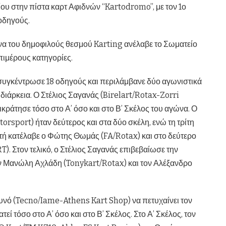
ίου στην πίστα καρτ Αφιδνών “Kartodromo”, με τον 1ο
 οδηγούς.
α του δημοφιλούς θεσμού Karting ανέλαβε το Σωματείο
επιμέρους κατηγορίες.
συγκέντρωσε 18 οδηγούς και περιλάμβανε δύο αγωνιστικά
α διάρκεια. Ο Στέλιος Σαγανάς (Birelart/Rotax-Zorri
κράτησε τόσο στο Α’ όσο και στο Β’ Σκέλος του αγώνα. Ο
sport) ήταν δεύτερος και στα δύο σκέλη, ενώ τη τρίτη
υτή κατέλαβε ο Φώτης Θωμάς (FA/Rotax) και στο δεύτερο
. Στον τελικό, ο Στέλιος Σαγανάς επιβεβαίωσε την
ον Μανώλη Αχλάδη (Tonykart/Rotax) και τον Αλέξανδρο
Ξυνό (Tecno/Iame-Athens Kart Shop) να πετυχαίνει τον
ί τόσο στο Α’ όσο και στο Β’ Σκέλος. Στο Α’ Σκέλος, τον