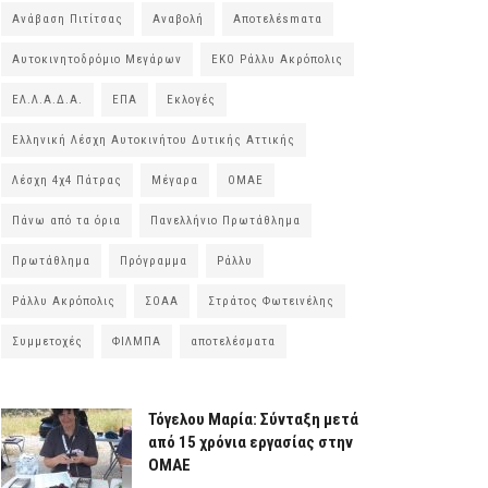
Ανάβαση Πιτίτσας
Αναβολή
Αποτελέsmατα
Αυτοκινητοδρόμιο Μεγάρων
ΕΚΟ Ράλλυ Ακρόπολις
ΕΛ.Λ.Α.Δ.Α.
ΕΠΑ
Εκλογές
Ελληνική Λέσχη Αυτοκινήτου Δυτικής Αττικής
Λέσχη 4χ4 Πάτρας
Μέγαρα
ΟΜΑΕ
Πάνω από τα όρια
Πανελλήνιο Πρωτάθλημα
Πρωτάθλημα
Πρόγραμμα
Ράλλυ
Ράλλυ Ακρόπολις
ΣΟΑΑ
Στράτος Φωτεινέλης
Συμμετοχές
ΦΙΛΜΠΑ
αποτελέσματα
Τόγελου Μαρία: Σύνταξη μετά
από 15 χρόνια εργασίας στην
ΟΜΑΕ