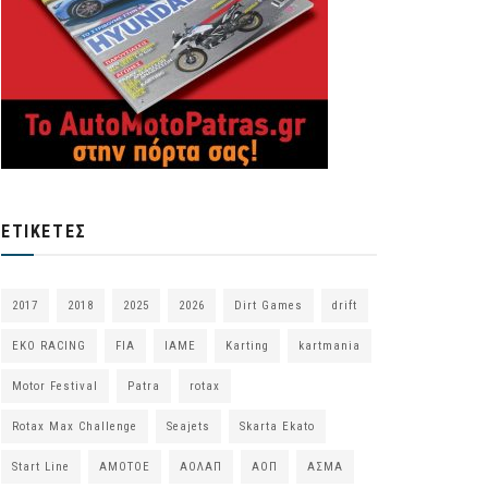
ΕΤΙΚΈΤΕΣ
2017
2018
2025
2026
Dirt Games
drift
EKO RACING
FIA
IAME
Karting
kartmania
Motor Festival
Patra
rotax
Rotax Max Challenge
Seajets
Skarta Ekato
Start Line
ΑΜΟΤΟΕ
ΑΟΛΑΠ
ΑΟΠ
ΑΣΜΑ