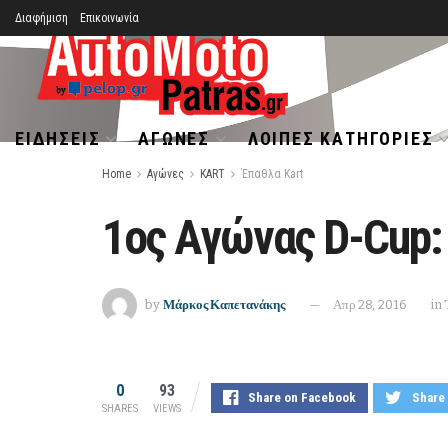
Διαφήμιση
Επικοινωνία
ΕΙΔΉΣΕΙΣ
ΑΓΏΝΕΣ
ΛΟΙΠΈΣ ΚΑΤΗΓΟΡΊΕΣ
Home
Αγώνες
KART
Έπαθλα Kart
1ος Αγώνας D-Cup
by
Μάρκος Καπετανάκης
Απρ 28, 2016
in
0
93
Share on Facebook
Share 
SHARES
VIEWS